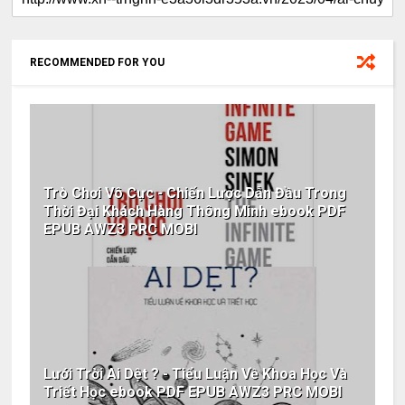
RECOMMENDED FOR YOU
Trò Chơi Vô Cực - Chiến Lược Dẫn Đầu Trong
Thời Đại Khách Hàng Thông Minh ebook PDF
EPUB AWZ3 PRC MOBI
Lưới Trời Ai Dệt ? - Tiểu Luận Về Khoa Học Và
Triết Học ebook PDF EPUB AWZ3 PRC MOBI