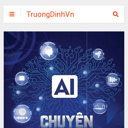
TruongDinhVn
Chia sẽ ebook,
các khóa học,
phần mềm học
tập miễn phí