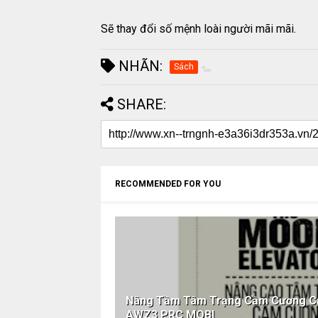
Sẽ thay đổi số mệnh loài người mãi mãi.
NHÃN:
Sách
SHARE:
RECOMMENDED FOR YOU
Nâng Tầm Tâm Trạng Cầm Cương C
AWZ3 PRC MOBI