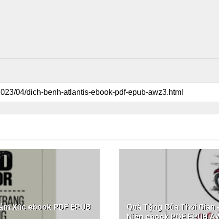
ảm Xúc ebook PDF EPUB
Quà Tặng Của Thời Gian 
Niên ebook PDF EPUB A