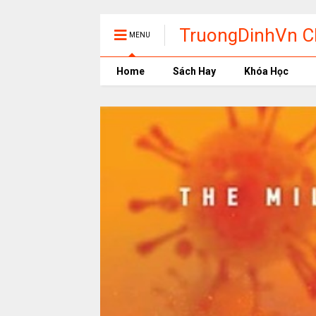
TruongDinhVn Ch
MENU
phần mềm học t
Home
Sách Hay
Khóa Học