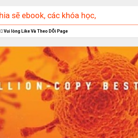
ia sẽ ebook, các khóa học,
ập miễn phí
Vui lòng Like Và Theo DÕi Page