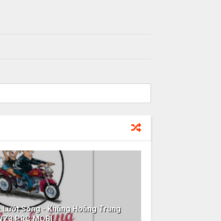
- Lướt Sóng - Khủng Hoảng Trung
WZ3 PRC MOBI