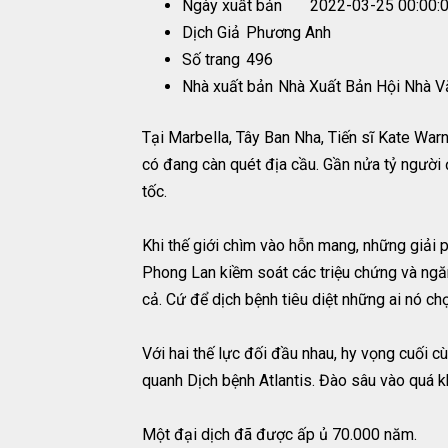
Ngày xuất bản
2022-03-25 00:00:
Dịch Giả
Phương Anh
Số trang
496
Nhà xuất bản
Nhà Xuất Bản Hội Nhà V
Tại Marbella, Tây Ban Nha, Tiến sĩ Kate War
có đang càn quét địa cầu. Gần nửa tỷ người đ
tốc.
Khi thế giới chìm vào hỗn mang, những giải 
Phong Lan kiềm soát các triệu chứng và ngăn
cả. Cứ để dịch bệnh tiêu diệt những ai nó ch
Với hai thế lực đối đầu nhau, hy vọng cuối c
quanh Dịch bệnh Atlantis. Đào sâu vào quá k
Một đại dịch đã được ấp ủ 70.000 năm.