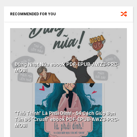
RECOMMENDED FOR YOU
Đừng Nhạt Nữa ebook PDF-EPUB-AWZ3-PRC-
MOBI
"Thả Thính" Là Phải Dính! - 54 Cách Giúp Bạn
Tán Đổ "Crush" ebook PDF-EPUB-AWZ3-PRC-
MOBI