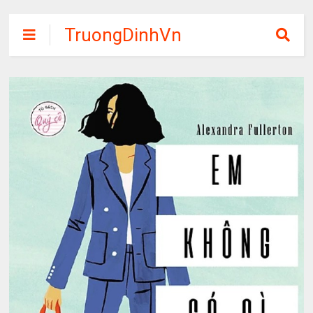
TruongDinhVn
Chia sẽ ebook,
các khóa học,
phần mềm học
tập miễn phí