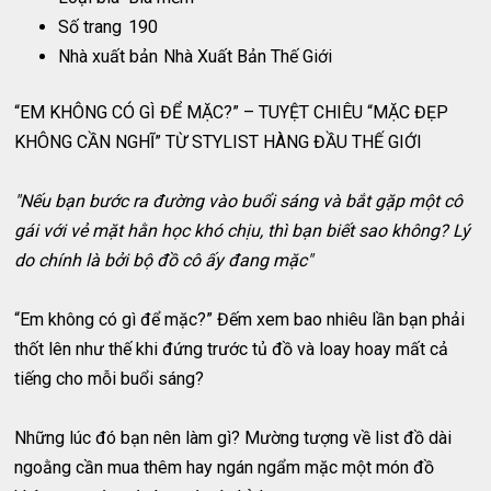
Số trang
190
Nhà xuất bản
Nhà Xuất Bản Thế Giới
“EM KHÔNG CÓ GÌ ĐỂ MẶC?” – TUYỆT CHIÊU “MẶC ĐẸP
KHÔNG CẦN NGHĨ” TỪ STYLIST HÀNG ĐẦU THẾ GIỚI
"Nếu bạn bước ra đường vào buổi sáng và bắt gặp một cô
gái với vẻ mặt hằn học khó chịu, thì bạn biết sao không? Lý
do chính là bởi bộ đồ cô ấy đang mặc"
“Em không có gì để mặc?” Đếm xem bao nhiêu lần bạn phải
thốt lên như thế khi đứng trước tủ đồ và loay hoay mất cả
tiếng cho mỗi buổi sáng?
Những lúc đó bạn nên làm gì? Mường tượng về list đồ dài
ngoằng cần mua thêm hay ngán ngẩm mặc một món đồ