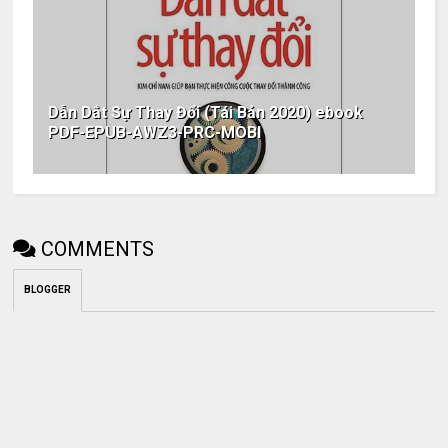
Dẫn Dắt Sự Thay Đổi (Tái Bản 2020) ebook
PDF-EPUB-AWZ3-PRC-MOBI
COMMENTS
BLOGGER