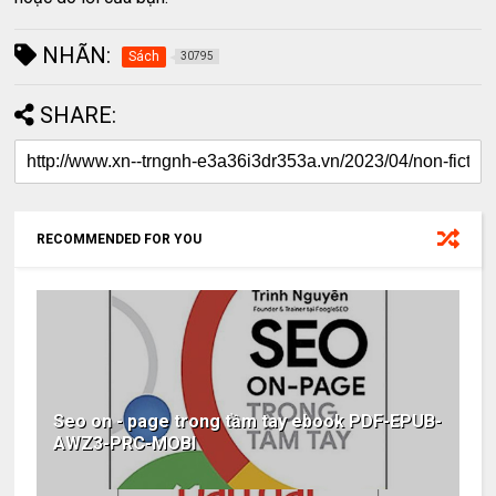
NHÃN:
Sách
30795
SHARE:
RECOMMENDED FOR YOU
Seo on - page trong tầm tay ebook PDF-EPUB-
AWZ3-PRC-MOBI