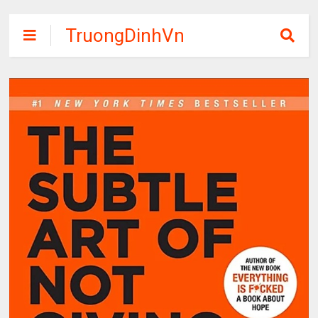
TruongDinhVn
Chia sẽ ebook,
các khóa học,
phần mềm học
tập miễn phí