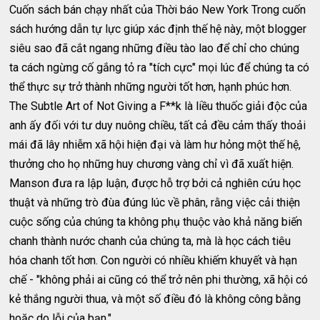
Cuốn sách bán chạy nhất của Thời báo New York Trong cuốn
sách hướng dẫn tự lực giúp xác định thế hệ này, một blogger
siêu sao đã cắt ngang những điều tào lao để chỉ cho chúng
ta cách ngừng cố gắng tỏ ra "tích cực" mọi lúc để chúng ta có
thể thực sự trở thành những người tốt hơn, hạnh phúc hơn.
The Subtle Art of Not Giving a F**k là liều thuốc giải độc của
anh ấy đối với tư duy nuông chiều, tất cả đều cảm thấy thoải
mái đã lây nhiễm xã hội hiện đại và làm hư hỏng một thế hệ,
thưởng cho họ những huy chương vàng chỉ vì đã xuất hiện.
Manson đưa ra lập luận, được hỗ trợ bởi cả nghiên cứu học
thuật và những trò đùa đúng lúc về phân, rằng việc cải thiện
cuộc sống của chúng ta không phụ thuộc vào khả năng biến
chanh thành nước chanh của chúng ta, mà là học cách tiêu
hóa chanh tốt hơn. Con người có nhiều khiếm khuyết và hạn
chế - "không phải ai cũng có thể trở nên phi thường, xã hội có
kẻ thắng người thua, và một số điều đó là không công bằng
hoặc do lỗi của bạn."