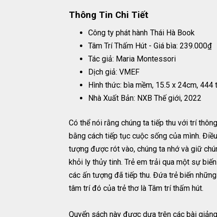
Thông Tin Chi Tiết
Công ty phát hành
Thái Hà Book
Tâm Trí Thấm Hút - Giá bìa: 239.000₫
Tác giả: Maria Montessori
Dịch giả: VMEF
Hình thức: bìa mềm, 15.5 x 24cm, 444 
Nhà Xuất Bản: NXB Thế giới, 2022
Có thể nói rằng chúng ta tiếp thu với trí thô
bằng cách tiếp tục cuộc sống của mình. Điều
tượng được rót vào, chúng ta nhớ và giữ chún
khỏi ly thủy tinh. Trẻ em trải qua một sự biế
các ấn tượng đã tiếp thu. Đứa trẻ biến những 
tâm trí đó của trẻ thơ là Tâm trí thấm hút.
Quyển sách này được dựa trên các bài giảng