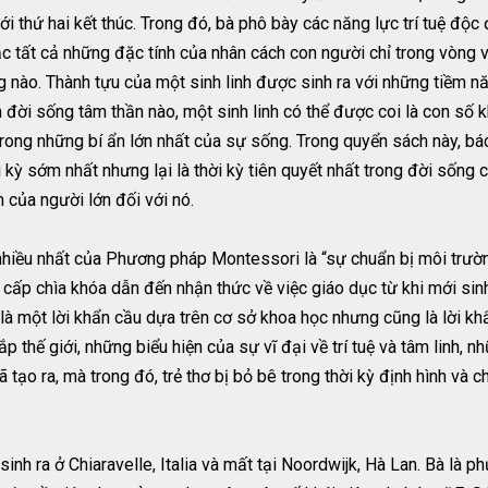
ới thứ hai kết thúc. Trong đó, bà phô bày các năng lực trí tuệ độc
ắc tất cả những đặc tính của nhân cách con người chỉ trong vòng 
g nào. Thành tựu của một sinh linh được sinh ra với những tiềm nă
m đời sống tâm thần nào, một sinh linh có thể được coi là con số
 trong những bí ẩn lớn nhất của sự sống. Trong quyển sách này, bá
i kỳ sớm nhất nhưng lại là thời kỳ tiên quyết nhất trong đời sống
 của người lớn đối với nó.
iều nhất của Phương pháp Montessori là “sự chuẩn bị môi trường
 cấp chìa khóa dẫn đến nhận thức về việc giáo dục từ khi mới sin
 là một lời khẩn cầu dựa trên cơ sở khoa học nhưng cũng là lời k
hắp thế giới, những biểu hiện của sự vĩ đại về trí tuệ và tâm linh,
 tạo ra, mà trong đó, trẻ thơ bị bỏ bê trong thời kỳ định hình và 
inh ra ở Chiaravelle, Italia và mất tại Noordwijk, Hà Lan. Bà là p