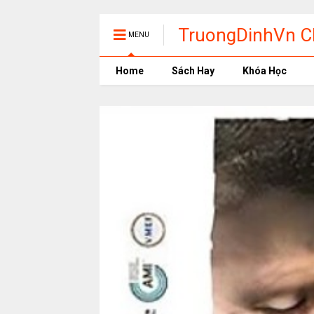
TruongDinhVn Ch
MENU
phần mềm học t
Home
Sách Hay
Khóa Học