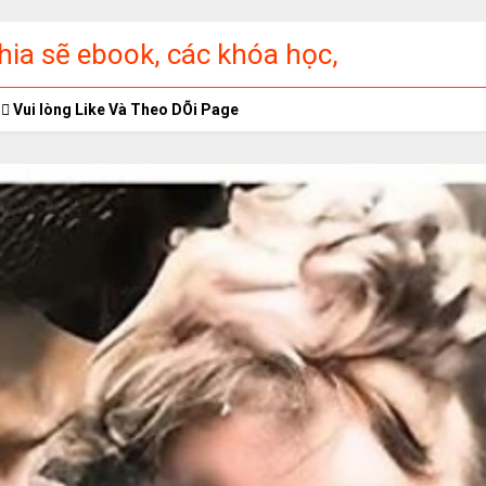
ia sẽ ebook, các khóa học,
ập miễn phí
Vui lòng Like Và Theo DÕi Page