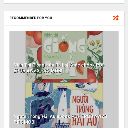
RECOMMENDED FOR YOU
Nhìn Thì Giống Hóa Ra Lại Khác ebook PDF
EPUB AWZ3 PRC MOBI
Người Trông Hải Âu ebook PDF EPUB AWZ3
PRC MOBI