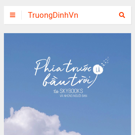
TruongDinhVn
Chia sẽ ebook,
các khóa học,
phần mềm học
tập miễn phí