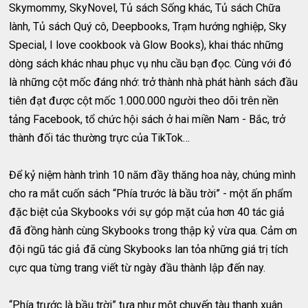
Skymommy, SkyNovel, Tủ sách Sống khác, Tủ sách Chữa
lành, Tủ sách Quý cô, Deepbooks, Trạm hướng nghiệp, Sky
Special, I love cookbook và Glow Books), khai thác những
dòng sách khác nhau phục vụ nhu cầu bạn đọc. Cùng với đó
là những cột mốc đáng nhớ: trở thành nhà phát hành sách đầu
tiên đạt được cột mốc 1.000.000 người theo dõi trên nền
tảng Facebook, tổ chức hội sách ở hai miền Nam - Bắc, trở
thành đối tác thường trực của TikTok…
Để kỷ niệm hành trình 10 năm đầy thăng hoa này, chúng mình
cho ra mắt cuốn sách “Phía trước là bầu trời” - một ấn phẩm
đặc biệt của Skybooks với sự góp mặt của hơn 40 tác giả
đã đồng hành cùng Skybooks trong thập kỷ vừa qua. Cảm ơn
đội ngũ tác giả đã cùng Skybooks lan tỏa những giá trị tích
cực qua từng trang viết từ ngày đầu thành lập đến nay.
“Phía trước là bầu trời” tựa như một chuyến tàu thanh xuân