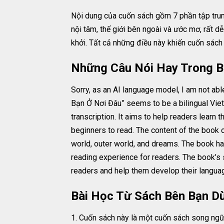
Nội dung của cuốn sách gồm 7 phần tập trung
nội tâm, thế giới bên ngoài và ước mơ, rất d
khởi. Tất cả những điều này khiến cuốn sác
Những Câu Nói Hay Trong B
Sorry, as an AI language model, I am not ab
Bạn Ở Nơi Đâu” seems to be a bilingual Vie
transcription. It aims to help readers learn 
beginners to read. The content of the book co
world, outer world, and dreams. The book ha
reading experience for readers. The book’s s
readers and help them develop their languag
Bài Học Từ Sách Bên Bạn D
1. Cuốn sách này là một cuốn sách song ngữ