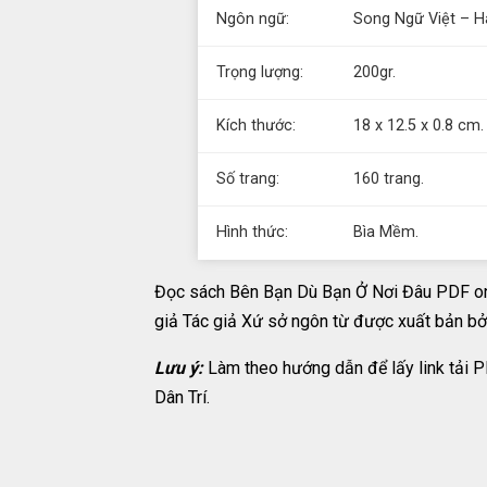
Ngôn ngữ:
Song Ngữ Việt – H
Trọng lượng:
200gr.
Kích thước:
18 x 12.5 x 0.8 cm.
Số trang:
160 trang.
Hình thức:
Bìa Mềm.
Đọc sách Bên Bạn Dù Bạn Ở Nơi Đâu PDF onl
giả Tác giả Xứ sở ngôn từ được xuất bản bởi
Lưu ý:
Làm theo hướng dẫn để lấy link tải 
Dân Trí.