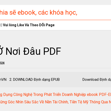
ia sẽ ebook, các khóa học,
ập miễn phí
Vui lòng Like Và Theo DÕi Page
Ở Nơi Đâu PDF
2024
ruongDinhVN 2. DOWNLOAD Định dạng EPUB Download Định
ng Dụng Công Nghệ Trong Phát Triển Doanh Nghiệp ebook PD
hững Góc Nhìn Sâu Sắc Về Nền Tài Chính, Tiền Tệ Mỹ Thông Qua