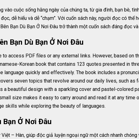
 vào cuộc sống hằng ngày của chúng ta, từ gia đình, bạn bè, tình
ễ đọc, dễ hiểu và dễ “chạm”. Với cuốn sách này, người đọc có thể 
h Bên Bạn Dù Bạn Ở Nơi Đâu trở thành một cuốn sách đáng đọc và
ên Bạn Dù Bạn Ở Nơi Đâu
le to access PDF files or any external links. However, based on t
tnamese-Korean book that contains 123 quotes presented in thre
the language quickly and effectively. The book includes a pronunc
vers seven topics that revolve around our daily lives, such as fam
s a beautiful design with a sparkling cover and pastel-colored 
mall size makes it easy to carry around and read it at any time or
e skills while exploring the beauty of languages.
ù Bạn Ở Nơi Đâu
 Việt – Hàn, giúp độc giả luyện ngoại ngữ một cách nhanh chóng 