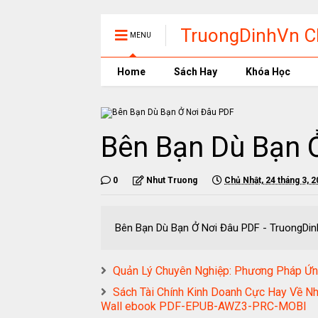
TruongDinhVn Ch
MENU
phần mềm học t
Home
Sách Hay
Khóa Học
Bên Bạn Dù Bạn 
0
Nhut Truong
Chủ Nhật, 24 tháng 3, 
Bên Bạn Dù Bạn Ở Nơi Đâu PDF - T
Quản Lý Chuyên Nghiệp: Phương Pháp Ứ
Sách Tài Chính Kinh Doanh Cực Hay Về N
Wall ebook PDF-EPUB-AWZ3-PRC-MOBI