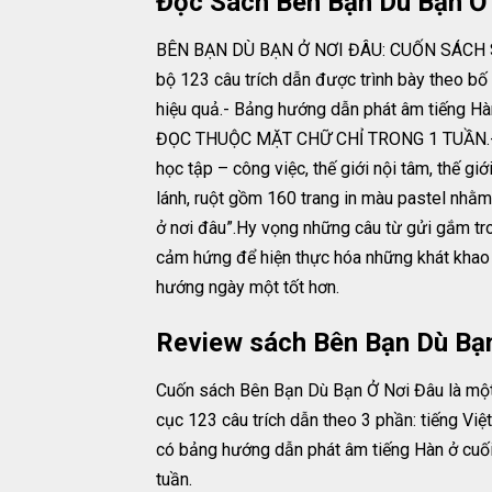
Đọc Sách Bên Bạn Dù Bạn Ở 
BÊN BẠN DÙ BẠN Ở NƠI ĐÂU: CUỐN SÁCH SO
bộ 123 câu trích dẫn được trình bày theo 
hiệu quả.- Bảng hướng dẫn phát âm tiếng Hàn
ĐỌC THUỘC MẶT CHỮ CHỈ TRONG 1 TUẦN.- Nội 
học tập – công việc, thế giới nội tâm, thế 
lánh, ruột gồm 160 trang in màu pastel n
ở nơi đâu”.Hy vọng những câu từ gửi gắm tr
cảm hứng để hiện thực hóa những khát khao ấ
hướng ngày một tốt hơn.
Review sách Bên Bạn Dù Bạ
Cuốn sách Bên Bạn Dù Bạn Ở Nơi Đâu là một 
cục 123 câu trích dẫn theo 3 phần: tiếng Vi
có bảng hướng dẫn phát âm tiếng Hàn ở cuối 
tuần.