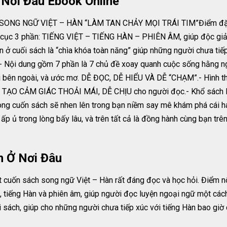
Nơi Đâu Ebook Online
NG NGỮ VIỆT – HÀN “LÀM TAN CHẢY MỌI TRÁI TIM”Điểm đặc bi
bố cục 3 phần: TIẾNG VIỆT – TIẾNG HÀN – PHIÊN ÂM, giúp độc giả
 ở cuối sách là “chìa khóa toàn năng” giúp những người chưa tiếp
dung gồm 7 phần là 7 chủ đề xoay quanh cuộc sống hằng ngày c
giới bên ngoài, và ước mơ. DỄ ĐỌC, DỄ HIỂU VÀ DỄ “CHẠM”.- Hình th
hằm TẠO CẢM GIÁC THOẢI MÁI, DỄ CHỊU cho người đọc.- Khổ sách
ong cuốn sách sẽ nhen lên trong bạn niềm say mê khám phá cái h
p ủ trong lòng bấy lâu, và trên tất cả là đồng hành cùng bạn trê
n Ở Nơi Đâu
cuốn sách song ngữ Việt – Hàn rất đáng đọc và học hỏi. Điểm nổ
ệt, tiếng Hàn và phiên âm, giúp người đọc luyện ngoại ngữ một cá
sách, giúp cho những người chưa tiếp xúc với tiếng Hàn bao giờ 