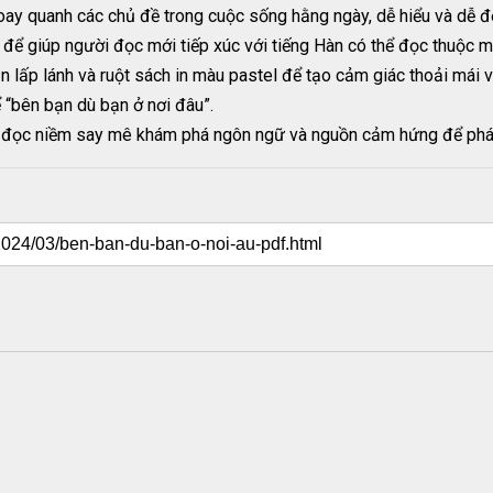
oay quanh các chủ đề trong cuộc sống hằng ngày, dễ hiểu và dễ đ
để giúp người đọc mới tiếp xúc với tiếng Hàn có thể đọc thuộc mặ
ần lấp lánh và ruột sách in màu pastel để tạo cảm giác thoải mái v
 “bên bạn dù bạn ở nơi đâu”.
i đọc niềm say mê khám phá ngôn ngữ và nguồn cảm hứng để phát 