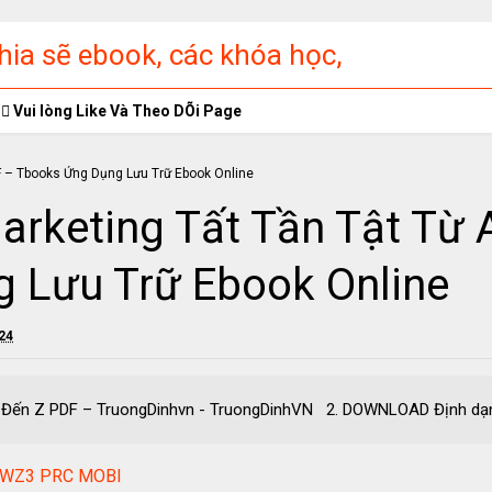
ia sẽ ebook, các khóa học,
ập miễn phí
Vui lòng Like Và Theo DÕi Page
arketing Tất Tần Tật Từ 
 Lưu Trữ Ebook Online
024
Từ A Đến Z PDF – TruongDinhvn - TruongDinhVN 2. DOWNLOAD
 AWZ3 PRC MOBI