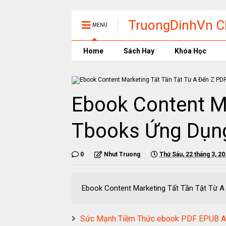
TruongDinhVn Ch
MENU
phần mềm học t
Home
Sách Hay
Khóa Học
Ebook Content M
Tbooks Ứng Dụng
0
Nhut Truong
Thứ Sáu, 22 tháng 3, 2
Ebook Content Marketing Tất Tần Tật 
Sức Mạnh Tiềm Thức ebook PDF EPUB