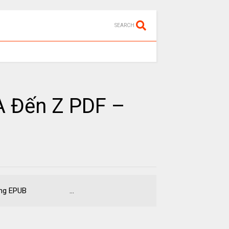
SEARCH
A Đến Z PDF –
 Định dạng EPUB ...