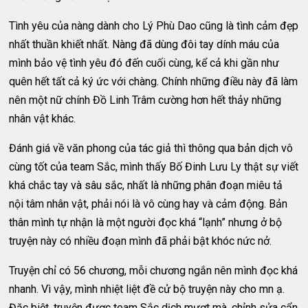
Tình yêu của nàng dành cho Lý Phù Dao cũng là tình cảm đẹp
nhất thuần khiết nhất. Nàng đã dùng đôi tay dính máu của
mình bảo vệ tình yêu đó đến cuối cùng, kể cả khi gần như
quên hết tất cả ký ức với chàng. Chính những điều này đã làm
nên một nữ chính Đồ Linh Trâm cường hơn hết thảy những
nhân vật khác.
Đánh giá về văn phong của tác giả thì thông qua bản dịch vô
cùng tốt của team Sắc, mình thấy Bố Đinh Lưu Ly thật sự viết
khá chắc tay và sâu sắc, nhất là những phân đoạn miêu tả
nội tâm nhân vật, phải nói là vô cùng hay và cảm động. Bản
thân mình tự nhận là một người đọc khá “lạnh” nhưng ở bộ
truyện này có nhiều đoạn mình đã phải bật khóc nức nở.
Truyện chỉ có 56 chương, mỗi chương ngắn nên mình đọc khá
nhanh. Vì vậy, mình nhiệt liệt đề cử bộ truyện này cho mn ạ.
Đặc biệt, truyện được team Sắc dịch mượt mà, chỉnh sửa cẩn