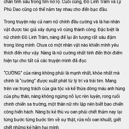
chân tình sâu trong tim nở rộ. Cuối cùng, Đồ Linh Trâm và Lý
Phù Dao cũng có thể nắm tay nhau cho đến bạc đầu.
Trong truyện này cả nam nữ chính đều cường và là hai nhân
vật được tác giả xây dựng vô cùng thành công. Đặc biệt là
nữ chính Đồ Linh Trâm, nàng để lại ấn tượng rất sâu đậm
trong lòng mình. Chưa có một nhân vật nào khiến mình yêu
thích đến như vậy. Nàng là nữ cường nhất tính đến thời điểm
hiện tại cho tất cả các truyện mình đã đọc.
“CƯỜNG” của nàng không phải là mạnh nhất, khỏe nhất mà
chính là “cường” được xuất phát từ lý trí và trái tim. Mang
trên vai trọng trách của gia tộc và kế thừa dòng máu anh hùng
của phụ thân, nàng không ngừng nỗ lực rèn luyện, rong ruổi
chinh chiến sa trường, một thân nữ nhi lập nên biết bao chiến
công hiển hách. Nàng bị kẻ thù vu oan phải chết thảm nay lại
từng bước từng bước tìm về sự thật, rửa nỗi oan khuất, giết
chết những kẻ hãm hại mình.