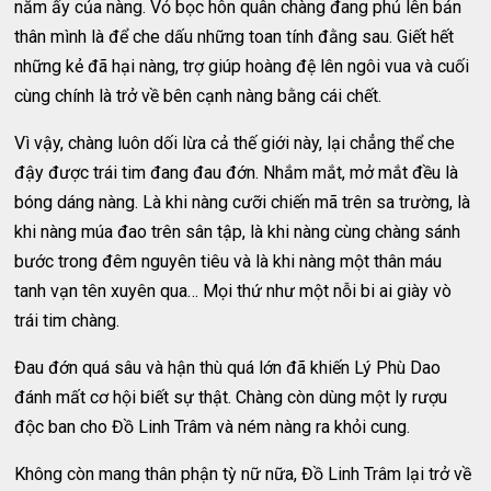
năm ấy của nàng. Vỏ bọc hôn quân chàng đang phủ lên bản
thân mình là để che dấu những toan tính đằng sau. Giết hết
những kẻ đã hại nàng, trợ giúp hoàng đệ lên ngôi vua và cuối
cùng chính là trở về bên cạnh nàng bằng cái chết.
Vì vậy, chàng luôn dối lừa cả thế giới này, lại chẳng thể che
đậy được trái tim đang đau đớn. Nhắm mắt, mở mắt đều là
bóng dáng nàng. Là khi nàng cưỡi chiến mã trên sa trường, là
khi nàng múa đao trên sân tập, là khi nàng cùng chàng sánh
bước trong đêm nguyên tiêu và là khi nàng một thân máu
tanh vạn tên xuyên qua… Mọi thứ như một nỗi bi ai giày vò
trái tim chàng.
Đau đớn quá sâu và hận thù quá lớn đã khiến Lý Phù Dao
đánh mất cơ hội biết sự thật. Chàng còn dùng một ly rượu
độc ban cho Đồ Linh Trâm và ném nàng ra khỏi cung.
Không còn mang thân phận tỳ nữ nữa, Đồ Linh Trâm lại trở về