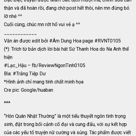
thận và đã hoàn rồi, đang chờ post hết thôi, nên mn đừng bỏ
lỡ nhé ^^
Cuối cùng, chúc mn rớt hố vui vẻ ạ ^^
____________
Văn án được edit bởi #Ám Dung Hoa page #RVNT0105
(*): Trích từ bản dịch lời bài hát Sứ Thanh Hoa do Na Anh thể
hiện
#Lạc_Hậu – fb/ReviewNgonTinh0105
Bìa: #Trắng Tiệp Dư
*Hình ảnh chỉ mang tính chất minh họa
Cre pic: Google/huaban
***
“Hôn Quân Nhật Thường” là một tiểu thuyết ngôn tình trọng
sinh, đặt trong bối cảnh cổ đại và cung đấu, với sự kết hợp
của các yếu tố truyện nữ cường và sủng. Tác phẩm được viết