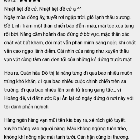
Đề cử: ★★★★★
Nhiệt liệt đề cử. Nhiệt liệt đề cử ạ ^^
Ngày mùa đông ấy, tuyết rơi ngập trời, gió lạnh thấu xương,
Đồ Linh Trâm một thân chiến bào đẫm máu, mái tóc xõa tung
rối bời. Nàng cầm hoành đao đứng ở bờ vực, mặc thân xác
chật vật bất kham, đôi mắt vẫn phân minh sáng ngời, khí chất
vẫn cao ngạo lãnh diễm. Cái nhìn của nàng như xuyên thấu
vạn vật cùng tâm can đen tối của những kẻ đứng trước mặt.
Hóa ra, Quân hầu Đồ thị là nàng từng đi qua bao nhiêu muôn
trùng khó khăn, đi qua bao nhiêu cuộc chinh chiến trên sa
trường, đi qua bao nhiêu lần sinh tử trong gang tấc… vì
Hoàng đế, vì đất nước Đại Ân lại có ngày đứng ở nơi này với
tội danh phản nghịch.
Hàng ngàn hàng vạn mũi tên kia bay ra, xé rách gió tuyết,
xuyên thẳng vào người nàng. Máu không ngừng tuôn trào,
không khí nồng nặc mùi tanh tưởi. Oán hận cùng bi thương.