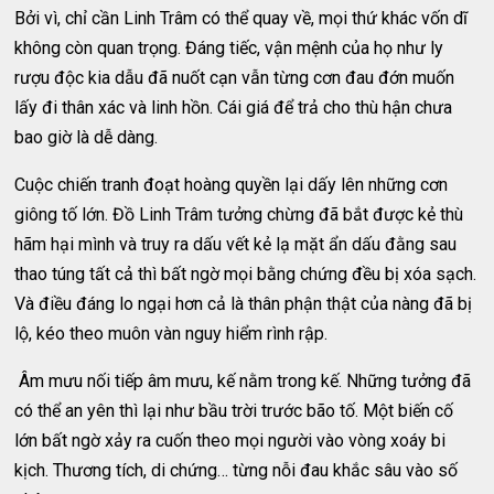
Bởi vì, chỉ cần Linh Trâm có thể quay về, mọi thứ khác vốn dĩ
không còn quan trọng. Đáng tiếc, vận mệnh của họ như ly
rượu độc kia dẫu đã nuốt cạn vẫn từng cơn đau đớn muốn
lấy đi thân xác và linh hồn. Cái giá để trả cho thù hận chưa
bao giờ là dễ dàng.
Cuộc chiến tranh đoạt hoàng quyền lại dấy lên những cơn
giông tố lớn. Đồ Linh Trâm tưởng chừng đã bắt được kẻ thù
hãm hại mình và truy ra dấu vết kẻ lạ mặt ẩn dấu đằng sau
thao túng tất cả thì bất ngờ mọi bằng chứng đều bị xóa sạch.
Và điều đáng lo ngại hơn cả là thân phận thật của nàng đã bị
lộ, kéo theo muôn vàn nguy hiểm rình rập.
Âm mưu nối tiếp âm mưu, kế nằm trong kế. Những tưởng đã
có thể an yên thì lại như bầu trời trước bão tố. Một biến cố
lớn bất ngờ xảy ra cuốn theo mọi người vào vòng xoáy bi
kịch. Thương tích, di chứng… từng nỗi đau khắc sâu vào số