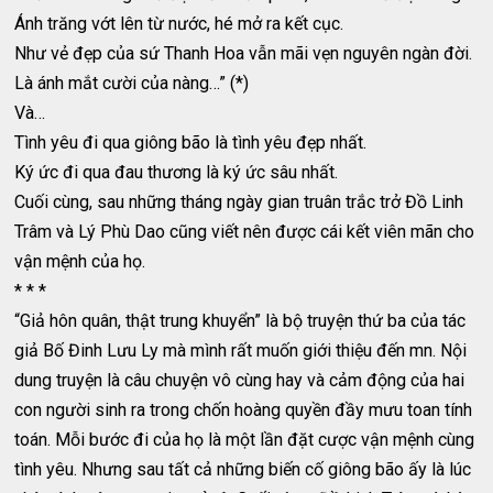
Ánh trăng vớt lên từ nước, hé mở ra kết cục.
Như vẻ đẹp của sứ Thanh Hoa vẫn mãi vẹn nguyên ngàn đời.
Là ánh mắt cười của nàng…” (*)
Và…
Tình yêu đi qua giông bão là tình yêu đẹp nhất.
Ký ức đi qua đau thương là ký ức sâu nhất.
Cuối cùng, sau những tháng ngày gian truân trắc trở Đồ Linh
Trâm và Lý Phù Dao cũng viết nên được cái kết viên mãn cho
vận mệnh của họ.
* * *
“Giả hôn quân, thật trung khuyển” là bộ truyện thứ ba của tác
giả Bố Đinh Lưu Ly mà mình rất muốn giới thiệu đến mn. Nội
dung truyện là câu chuyện vô cùng hay và cảm động của hai
con người sinh ra trong chốn hoàng quyền đầy mưu toan tính
toán. Mỗi bước đi của họ là một lần đặt cược vận mệnh cùng
tình yêu. Nhưng sau tất cả những biến cố giông bão ấy là lúc