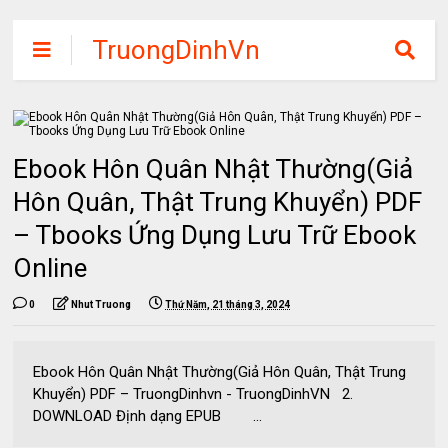
TruongDinhVn
Chia sẽ ebook,
các khóa học,
phần mềm học
Ebook Hôn Quân Nhật Thường(Giả
tập miễn phí
Hôn Quân, Thật Trung Khuyển) PDF
– Tbooks Ứng Dụng Lưu Trữ Ebook
Online
0
Nhut Truong
Thứ Năm, 21 tháng 3, 2024
Ebook Hôn Quân Nhật Thường(Giả Hôn Quân, Thật Trung
Khuyển) PDF – TruongDinhvn - TruongDinhVN 2.
DOWNLOAD Định dạng EPUB ...