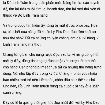
là Đồ Linh Trâm trong thân phận mới. Nàng tìm lại các huynh
đệ, tìm lại tiểu muội, tìm lại hoành đao, tìm lại mọi thứ vốn dĩ
thuộc về Đồ Linh Trâm nàng.
Và trong cuộc tìm kiếm ấy, từng bí mật được phơi bày. Hóa
ra, cái chết của nàng đã khiến Lý Phù Dao đau đớn khổ sở
như thế nào? Tất cả những chuyện chàng làm đều vì nàng, vì
Linh Trâm nàng mà thôi.
Chàng từng ban cho nàng rượu độc sau lại vì nàng uống hết
một ly đầy, dùng tính mạng đánh một ván cược lớn trả thù
cho nàng. Căn phòng bí mật chứa tất cả những thứ nàng từng
dùng. Nỗi nhớ lấp đầy trong ký ức. Chàng – phải yêu nhiều
bao nhiêu mới trở nên kiềm nén, chôn dấu như thế kia chứ.
Cho nên, Đồ Linh Trâm muốn dùng cả cuộc đời này ở lại bên
cạnh chàng.
Đây có lẽ là quãng thời gian tốt đẹp nhất đối với Lý Phù Dao.