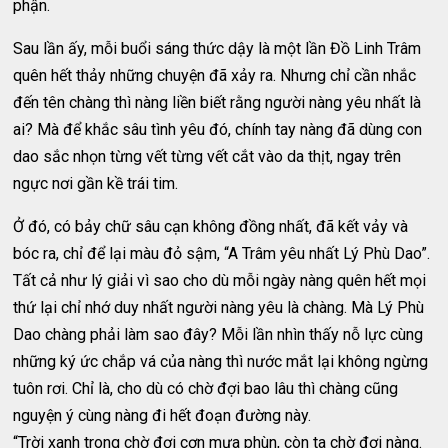
phận.
Sau lần ấy, mỗi buổi sáng thức dậy là một lần Đồ Linh Trâm
quên hết thảy những chuyện đã xảy ra. Nhưng chỉ cần nhắc
đến tên chàng thì nàng liền biết rằng người nàng yêu nhất là
ai? Mà để khắc sâu tình yêu đó, chính tay nàng đã dùng con
dao sắc nhọn từng vết từng vết cắt vào da thịt, ngay trên
ngực nơi gần kề trái tim.
Ở đó, có bảy chữ sâu cạn không đồng nhất, đã kết vảy và
bóc ra, chỉ để lại màu đỏ sậm, “A Trâm yêu nhất Lý Phù Dao”.
Tất cả như lý giải vì sao cho dù mỗi ngày nàng quên hết mọi
thứ lại chỉ nhớ duy nhất người nàng yêu là chàng. Mà Lý Phù
Dao chàng phải làm sao đây? Mỗi lần nhìn thấy nỗ lực cùng
những ký ức chắp vá của nàng thì nước mắt lại không ngừng
tuôn rơi. Chỉ là, cho dù có chờ đợi bao lâu thì chàng cũng
nguyện ý cùng nàng đi hết đoạn đường này.
“Trời xanh trong chờ đợi cơn mưa phùn, còn ta chờ đợi nàng.