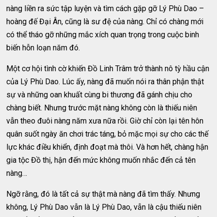
nàng liền ra sức tập luyện và tìm cách gặp gỡ Lý Phù Dao –
hoàng đế Đại Ân, cũng là sư đệ của nàng. Chỉ có chàng mới
có thể tháo gỡ những mắc xích quan trọng trong cuộc binh
biến hỗn loạn năm đó.
Một cơ hội tình cờ khiến Đồ Linh Trâm trở thành nô tỳ hầu cận
của Lý Phù Dao. Lúc ấy, nàng đã muốn nói ra thân phận thật
sự và những oan khuất cùng bi thương đã gánh chịu cho
chàng biết. Nhưng trước mặt nàng không còn là thiếu niên
vẫn theo đuôi nàng năm xưa nữa rồi. Giờ chỉ còn lại tên hôn
quân suốt ngày ăn chơi trác táng, bỏ mặc mọi sự cho các thế
lực khác điều khiển, định đoạt mà thôi. Và hơn hết, chàng hận
gia tộc Đồ thị, hận đến mức không muốn nhắc đến cả tên
nàng…
Ngỡ rằng, đó là tất cả sự thật mà nàng đã tìm thấy. Nhưng
không, Lý Phù Dao vẫn là Lý Phù Dao, vẫn là cậu thiếu niên