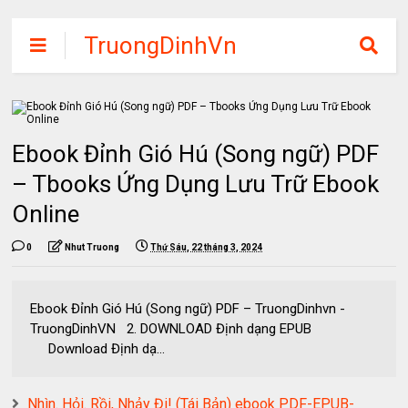
TruongDinhVn
Chia sẽ ebook,
các khóa học,
phần mềm học
Ebook Đỉnh Gió Hú (Song ngữ) PDF
tập miễn phí
– Tbooks Ứng Dụng Lưu Trữ Ebook
Online
0
Nhut Truong
Thứ Sáu, 22 tháng 3, 2024
Ebook Đỉnh Gió Hú (Song ngữ) PDF – TruongDinhvn -
TruongDinhVN 2. DOWNLOAD Định dạng EPUB
Download Định dạ...
Nhìn. Hỏi. Rồi, Nhảy Đi! (Tái Bản) ebook PDF-EPUB-