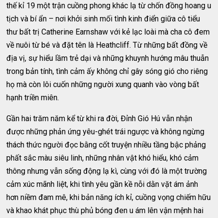
thế kỉ 19 một trận cuồng phong khác lạ từ chốn đồng hoang u
tịch và bí ẩn – nơi khởi sinh mối tình kinh điển giữa cô tiểu
thư bất trị Catherine Earnshaw với kẻ lạc loài mà cha cô đem
về nuôi từ bé và đặt tên là Heathcliff. Từ những bất đồng về
địa vị, sự hiểu lầm trẻ dại và những khuynh hướng mâu thuẫn
trong bản tính, tình cảm ấy không chỉ gây sóng gió cho riêng
họ mà còn lôi cuốn những người xung quanh vào vòng bất
hạnh triền miên.
Gần hai trăm năm kể từ khi ra đời, Đỉnh Gió Hú vẫn nhận
được những phản ứng yêu-ghét trái ngược và không ngừng
thách thức người đọc bằng cốt truyện nhiều tầng bậc phảng
phất sắc màu siêu linh, những nhân vật khó hiểu, khó cảm
thông nhưng vẫn sống động lạ kì, cùng với đó là một trường
cảm xúc mãnh liệt, khi tình yêu gần kề nỗi dằn vặt ám ảnh
hơn niềm đam mê, khi bản năng ích kỉ, cuồng vọng chiếm hữu
và khao khát phục thù phủ bóng đen u ám lên vận mệnh hai