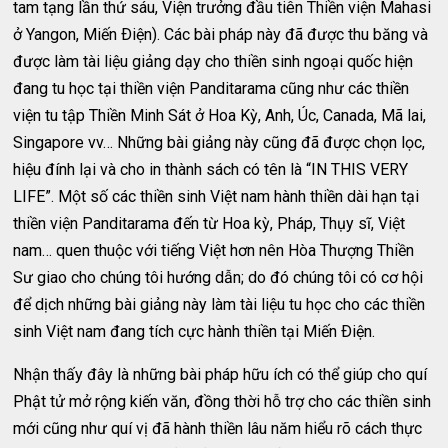
tam tạng lần thứ sáu, Viện trưởng đầu tiên Thiền viện Mahasi
ở Yangon, Miến Ðiện). Các bài pháp này đã được thu băng và
được làm tài liệu giảng dạy cho thiền sinh ngoại quốc hiện
đang tu học tại thiền viện Panditarama cũng như các thiền
viện tu tập Thiền Minh Sát ở Hoa Kỳ, Anh, Úc, Canada, Mã lai,
Singapore vv… Những bài giảng này cũng đã được chọn lọc,
hiệu đính lại và cho in thành sách có tên là “IN THIS VERY
LIFE”. Một số các thiền sinh Việt nam hành thiền dài hạn tại
thiền viện Panditarama đến từ Hoa kỳ, Pháp, Thụy sĩ, Việt
nam… quen thuộc với tiếng Việt hơn nên Hòa Thượng Thiền
Sư giao cho chúng tôi hướng dẫn; do đó chúng tôi có cơ hội
để dịch những bài giảng này làm tài liệu tu học cho các thiền
sinh Việt nam đang tích cực hành thiền tại Miến Ðiện.
Nhận thấy đây là những bài pháp hữu ích có thể giúp cho quí
Phật tử mở rộng kiến văn, đồng thời hỗ trợ cho các thiền sinh
mới cũng như quí vị đã hành thiền lâu năm hiểu rõ cách thực