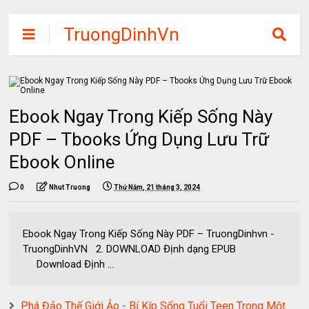
TruongDinhVn
Chia sẽ ebook,
các khóa học,
phần mềm học
Ebook Ngay Trong Kiếp Sống Này
tập miễn phí
PDF – Tbooks Ứng Dụng Lưu Trữ
Ebook Online
0
Nhut Truong
Thứ Năm, 21 tháng 3, 2024
Ebook Ngay Trong Kiếp Sống Này PDF – TruongDinhvn -
TruongDinhVN 2. DOWNLOAD Định dạng EPUB
Download Định ...
Phá Đảo Thế Giới Ảo - Bí Kíp Sống Tuổi Teen Trong Một