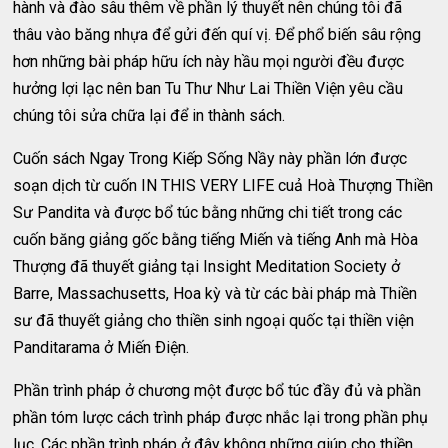
hành và đào sâu thêm về phần lý thuyết nên chúng tôi đã
thâu vào băng nhựa để gửi đến quí vị. Ðể phổ biến sâu rộng
hơn những bài pháp hữu ích này hầu mọi người đều được
hưởng lợi lạc nên ban Tu Thư Như Lai Thiền Viện yêu cầu
chúng tôi sửa chữa lại để in thành sách.
Cuốn sách Ngay Trong Kiếp Sống Nầy này phần lớn được
soạn dịch từ cuốn IN THIS VERY LIFE cuả Hoà Thượng Thiền
Sư Pandita và được bổ túc bằng những chi tiết trong các
cuốn băng giảng gốc bằng tiếng Miến và tiếng Anh mà Hòa
Thượng đã thuyết giảng tại Insight Meditation Society ở
Barre, Massachusetts, Hoa kỳ và từ các bài pháp mà Thiền
sư đã thuyết giảng cho thiền sinh ngoại quốc tại thiền viện
Panditarama ở Miến Ðiện.
Phần trình pháp ở chương một được bổ túc đầy đủ và phần
phần tóm lược cách trình pháp được nhắc lại trong phần phụ
lục. Các phần trình pháp ở đây không những giúp cho thiền