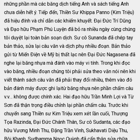
những phần mà các băng dịch tiếng Anh và sách tiếng Anh
chưa diễn hết ý. Tiếp đến, Thiền Sư Khippa Panno (Kim Triệu)
đã hiệu đính và chỉ dẫn các khiếm khuyết. Ðại Ðức Trí Dũng
và Ðạo hữu Phạm Phú Luyện đã bỏ ra nhiều ngày cùng chúng
tôi duyệt lại toàn bản soạn dịch. Sư cô Sunanda đã chép tay
bản thảo, sửa lại câu văn và dịch phụ nhiều đoạn. Bản thảo
gửi từ Miến Ðiện về Mỹ bị thất lạc nên Ðại Ðức Nagasena đã
nghe lại băng nhựa mà đánh vào máy vi tính. Trong khi đọc
vào băng, nhiều đoạn chúng tôi phải sửa theo văn nói nên khi
viết thành sách câu văn đã phải thay đổi nhiều, thêm vào đó
bản đánh máy được ghi lạitừ băng nhựa nên phần chấm câu
v.v… không được chính xác. Hai đạo hữu Trần Minh Lợi và Từ
Sơn đã thận trọng điều chỉnh lại phần chấm câu. Trước khi
chuyển sang Thiền sư Kim Triệu xem xét lần cuối, Thượng
Tọa Razinda, Ðại Ðức Chánh Thân, Sư cô Sudanta, các đạo
hữu Vương Minh Thu, Ðặng Trần Vinh, Sukhavati Diệu Thu,
Bội Khanh, Sudhamma Ngọc Quỳnh đã cẩn thận sửa chữa