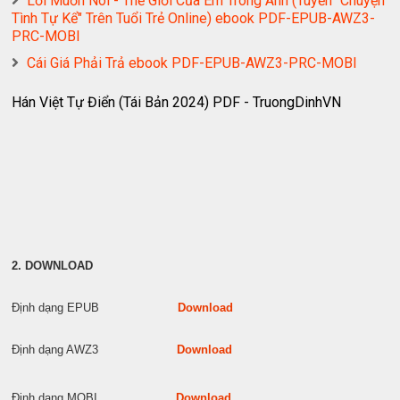
Lời Muốn Nói - Thế Giới Của Em Trong Anh (Tuyển "Chuyện
Tình Tự Kể" Trên Tuổi Trẻ Online) ebook PDF-EPUB-AWZ3-
PRC-MOBI
Cái Giá Phải Trả ebook PDF-EPUB-AWZ3-PRC-MOBI
Hán Việt Tự Điển (Tái Bản 2024) PDF - TruongDinhVN
2. DOWNLOAD
Định dạng EPUB
Download
Định dạng AWZ3
Download
Định dạng MOBI
Download