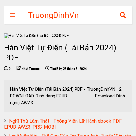
TruongDinhVn
Chia sẽ ebook,
các khóa học,
phần mềm học
Hán Việt Tự Điển (Tái Bản 2024)
tập miễn phí
PDF
0
Nhut Truong
Thứ Bảy, 23 tháng 3, 2024
Hán Việt Tự Điển (Tái Bản 2024) PDF - TruongDinhVN 2.
DOWNLOAD Định dạng EPUB Download Định
dạng AWZ3 ...
Nghĩ Thử Làm Thật - Phóng Viên Lữ Hành ebook PDF-
EPUB-AWZ3-PRC-MOBI