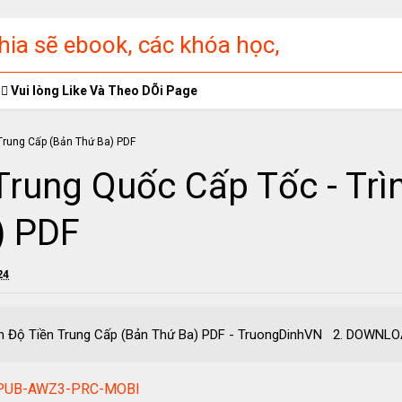
ia sẽ ebook, các khóa học,
ập miễn phí
Vui lòng Like Và Theo DÕi Page
Trung Quốc Cấp Tốc - Trì
) PDF
24
rình Độ Tiền Trung Cấp (Bản Thứ Ba) PDF - TruongDinhVN 2. DOW
F-EPUB-AWZ3-PRC-MOBI