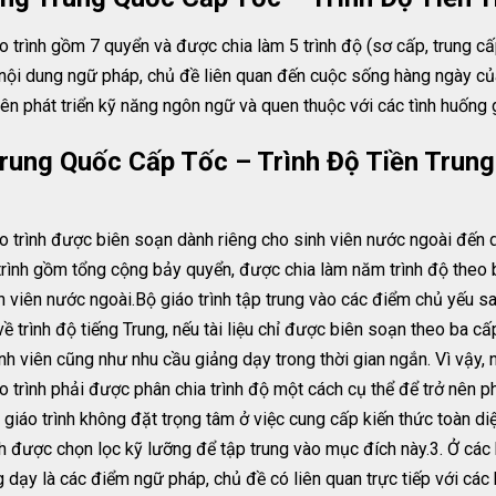
 trình gồm 7 quyển và được chia làm 5 trình độ (sơ cấp, trung cấp
nội dung ngữ pháp, chủ đề liên quan đến cuộc sống hàng ngày của
iên phát triển kỹ năng ngôn ngữ và quen thuộc với các tình huống g
rung Quốc Cấp Tốc – Trình Độ Tiền Trun
áo trình được biên soạn dành riêng cho sinh viên nước ngoài đến
 trình gồm tổng cộng bảy quyển, được chia làm năm trình độ theo 
h viên nước ngoài.Bộ giáo trình tập trung vào các điểm chủ yếu s
trình độ tiếng Trung, nếu tài liệu chỉ được biên soạn theo ba cấp
viên cũng như nhu cầu giảng dạy trong thời gian ngắn. Vì vậy, nộ
 trình phải được phân chia trình độ một cách cụ thể để trở nên ph
n giáo trình không đặt trọng tâm ở việc cung cấp kiến thức toàn d
nh được chọn lọc kỹ lưỡng để tập trung vào mục đích này.3. Ở các 
dạy là các điểm ngữ pháp, chủ đề có liên quan trực tiếp với các h