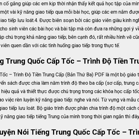
 cố gắng giúp các em kịp thời nhận thấy kết quả học tập của mình
 một vài kỹ năng giao tiếp qua mỗi bài học, giúp các em nắm đư
ao tiếp lưu loát.4. Được biên soạn bởi các giáo viên giàu kinh n
 cho sinh viên các bài học và bài tập mà còn đưa ra những gợi ý 
tập chú trọng khả năng giao tiếp; bên cạnh đó, rất nhiều hình vẽ 
 viên quen dần với các tình huống giao tiếp trong thực tế.
g Trung Quốc Cấp Tốc – Trình Độ Tiền Tr
c – Trình Độ Tiền Trung Cấp (Bản Thứ Ba) PDF là một bộ giáo tr
ển sách được chia làm năm trình độ theo ba cấp (sơ cấp, trung c
 hiệu quả và thiết thực được chú trọng trong các khóa học cấp tốc
ào việc rèn luyện kỹ năng giao tiếp: nghe và nói. Từ vựng và mẫ
ao tiếp lưu loát. Bộ giáo trình được phân chia trình độ một cách c
 năng giao tiếp tiếng Trung của mình trong thời gian ngắn thì đây
yện Nói Tiếng Trung Quốc Cấp Tốc – Trì