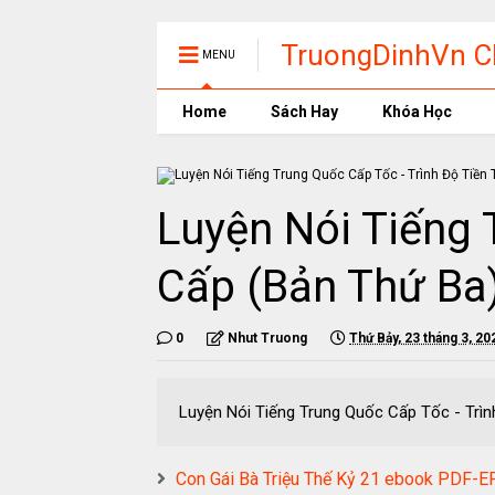
TruongDinhVn Ch
MENU
phần mềm học t
Home
Sách Hay
Khóa Học
Luyện Nói Tiếng 
Cấp (Bản Thứ Ba
0
Nhut Truong
Thứ Bảy, 23 tháng 3, 20
Luyện Nói Tiếng Trung Quốc Cấp Tốc - T
Con Gái Bà Triệu Thế Kỷ 21 ebook PD