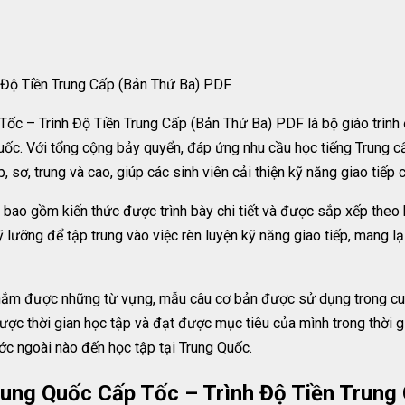
h Độ Tiền Trung Cấp (Bản Thứ Ba) PDF
ốc – Trình Độ Tiền Trung Cấp (Bản Thứ Ba) PDF là bộ giáo trình 
uốc. Với tổng cộng bảy quyển, đáp ứng nhu cầu học tiếng Trung c
 sơ, trung và cao, giúp các sinh viên cải thiện kỹ năng giao tiếp 
u bao gồm kiến thức được trình bày chi tiết và được sắp xếp the
 lưỡng để tập trung vào việc rèn luyện kỹ năng giao tiếp, mang lại
 nắm được những từ vựng, mẫu câu cơ bản được sử dụng trong cuộ
 được thời gian học tập và đạt được mục tiêu của mình trong thời g
ước ngoài nào đến học tập tại Trung Quốc.
rung Quốc Cấp Tốc – Trình Độ Tiền Trung