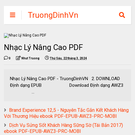
TruongDinhVn
Chia sẽ ebook,
các khóa học,
phần mềm học
Nhạc Lý Nâng Cao PDF
tập miễn phí
0
Nhut Truong
Thứ Sáu, 22 tháng 3, 2024
Nhạc Lý Nâng Cao PDF - TruongDinhVN 2. DOWNLOAD
Định dạng EPUB Download Định dạng AWZ3
...
Brand Experience 12,5 - Nguyên Tắc Gắn Kết Khách Hàng
Với Thương Hiệu ebook PDF-EPUB-AWZ3-PRC-MOBI
Dịch Vụ Sửng Sốt Khách Hàng Sững Sờ (Tái Bản 2017)
ebook PDF-EPUB-AWZ3-PRC-MOBI