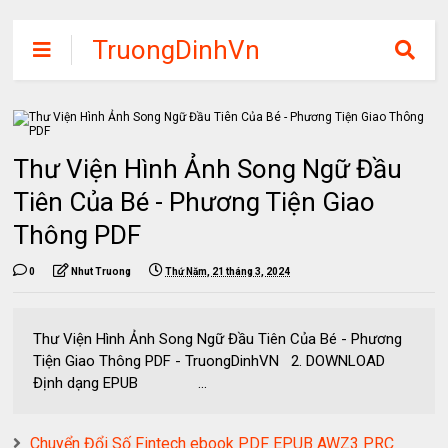
TruongDinhVn
Chia sẽ ebook,
các khóa học,
phần mềm học
Thư Viện Hình Ảnh Song Ngữ Đầu
tập miễn phí
Tiên Của Bé - Phương Tiện Giao
Thông PDF
0
Nhut Truong
Thứ Năm, 21 tháng 3, 2024
Thư Viện Hình Ảnh Song Ngữ Đầu Tiên Của Bé - Phương
Tiện Giao Thông PDF - TruongDinhVN 2. DOWNLOAD
Định dạng EPUB ...
Chuyển Đổi Số Fintech ebook PDF EPUB AWZ3 PRC