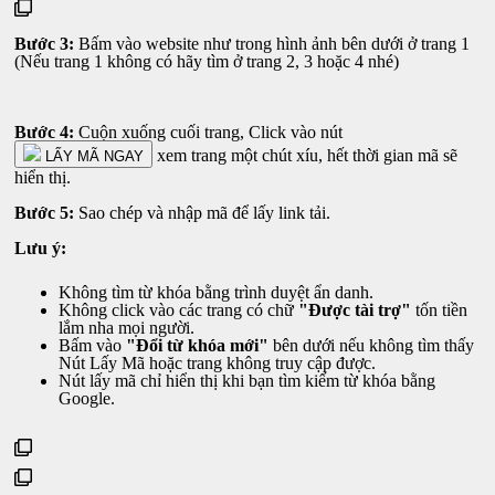
Bước 3:
Bấm vào website như trong hình ảnh bên dưới ở trang 1
(Nếu trang 1 không có hãy tìm ở trang 2, 3 hoặc 4 nhé)
Bước 4:
Cuộn xuống cuối trang, Click vào nút
xem trang một chút xíu, hết thời gian mã sẽ
LẤY MÃ NGAY
hiển thị.
Bước 5:
Sao chép và nhập mã để lấy link tải.
Lưu ý:
Không tìm từ khóa bằng trình duyệt ẩn danh.
Không click vào các trang có chữ
"Được tài trợ"
tốn tiền
lắm nha mọi người.
Bấm vào
"Đổi từ khóa mới"
bên dưới nếu không tìm thấy
Nút Lấy Mã hoặc trang không truy cập được.
Nút lấy mã chỉ hiển thị khi bạn tìm kiếm từ khóa bằng
Google.