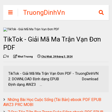
TruongDinhVn
Chia sẽ ebook,
các khóa học,
phần mềm học
TikTok - Giải Mã Ma Trận Vạn Đơn
tập miễn phí
PDF
0
Nhut Truong
Chủ Nhật, 24 tháng 3, 2024
TikTok - Giải Mã Ma Trận Vạn Đơn PDF - TruongDinhVN
2. DOWNLOAD Định dạng EPUB Download
Định dạng AWZ3 ...
Những Bài Học Cuộc Sống (Tái Bản) ebook PDF EPUB
AWZ3 PRC MOBI