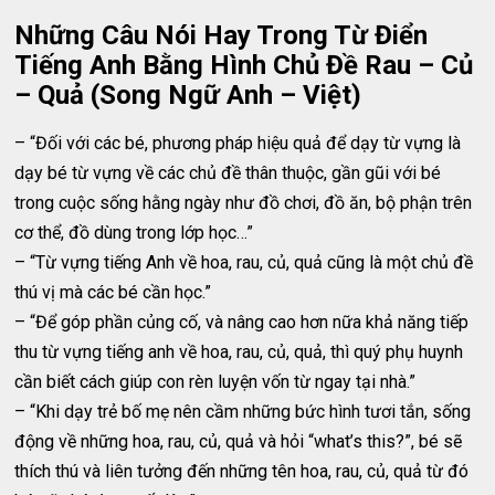
Những Câu Nói Hay Trong Từ Điển
Tiếng Anh Bằng Hình Chủ Đề Rau – Củ
– Quả (Song Ngữ Anh – Việt)
– “Đối với các bé, phương pháp hiệu quả để dạy từ vựng là
dạy bé từ vựng về các chủ đề thân thuộc, gần gũi với bé
trong cuộc sống hằng ngày như đồ chơi, đồ ăn, bộ phận trên
cơ thể, đồ dùng trong lớp học…”
– “Từ vựng tiếng Anh về hoa, rau, củ, quả cũng là một chủ đề
thú vị mà các bé cần học.”
– “Để góp phần củng cố, và nâng cao hơn nữa khả năng tiếp
thu từ vựng tiếng anh về hoa, rau, củ, quả, thì quý phụ huynh
cần biết cách giúp con rèn luyện vốn từ ngay tại nhà.”
– “Khi dạy trẻ bố mẹ nên cầm những bức hình tươi tắn, sống
động về những hoa, rau, củ, quả và hỏi “what’s this?”, bé sẽ
thích thú và liên tưởng đến những tên hoa, rau, củ, quả từ đó