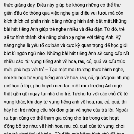
thức giảng dạy. Điều này giúp bé không những có thể thư
giãn đầu óc thông qua việc nghe giai điệu vui tươi, mà còn
kích thích cả phần nhìn bằng những hình ảnh bắt mắt.Những
bài hát tiếng Anh giúp trẻ nghe nhiều và đều đặn. Từ đó, trẻ
sẽ tự hình thành khả năng phản xạ nghe với tiếng Anh. Kỹ
năng nghe là yếu tố cơ bản và cực kỳ quan trọng để học giỏi
bất kì ngôn ngữ nào. Những bài hát tiếng Anh sẽ cung cấp rất
nhiều các từ vựng tiếng anh về hoa, rau, củ, quả và cấu trúc
mới, phù hợp với trẻ.– Tạo một môi trường thực hành nghe,
nói khi học từ vựng tiếng anh về hoa, rau, củ, quảNgoài những
giờ học ở lớp, phụ huynh nên tạo một môi trường Anh ngữ
thật gần gũi ngay tại nhà cho trẻ. Tương tự với các chủ đề từ
vựng khác, khi dạy từ vựng tiếng anh về hoa, rau, củ, quả, thì
hãy hỏi trẻ những câu hỏi đơn giản và nghe câu trả lời. Ngoài
ra, bạn cũng có thể tham gia cùng cho trẻ trong các hoạt
động bổ trợ như: vẽ hình hoa, rau, củ, quả của từ vựng, chơi