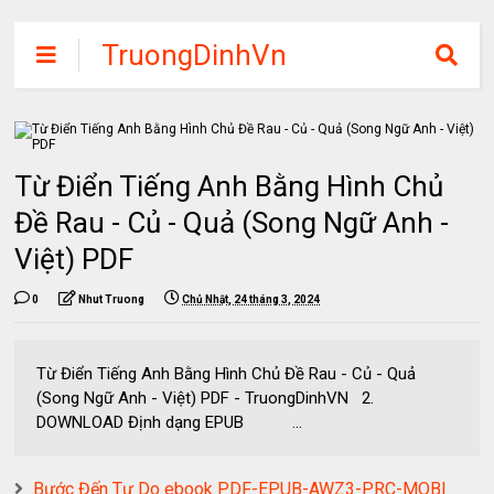
TruongDinhVn
Chia sẽ ebook,
các khóa học,
phần mềm học
Từ Điển Tiếng Anh Bằng Hình Chủ
tập miễn phí
Đề Rau - Củ - Quả (Song Ngữ Anh -
Việt) PDF
0
Nhut Truong
Chủ Nhật, 24 tháng 3, 2024
Từ Điển Tiếng Anh Bằng Hình Chủ Đề Rau - Củ - Quả
(Song Ngữ Anh - Việt) PDF - TruongDinhVN 2.
DOWNLOAD Định dạng EPUB ...
Bước Đến Tự Do ebook PDF-EPUB-AWZ3-PRC-MOBI