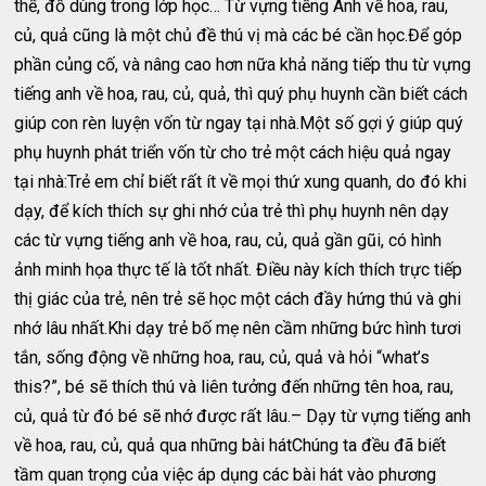
thể, đồ dùng trong lớp học… Từ vựng tiếng Anh về hoa, rau,
củ, quả cũng là một chủ đề thú vị mà các bé cần học.Để góp
phần củng cố, và nâng cao hơn nữa khả năng tiếp thu từ vựng
tiếng anh về hoa, rau, củ, quả, thì quý phụ huynh cần biết cách
giúp con rèn luyện vốn từ ngay tại nhà.Một số gợi ý giúp quý
phụ huynh phát triển vốn từ cho trẻ một cách hiệu quả ngay
tại nhà:Trẻ em chỉ biết rất ít về mọi thứ xung quanh, do đó khi
dạy, để kích thích sự ghi nhớ của trẻ thì phụ huynh nên dạy
các từ vựng tiếng anh về hoa, rau, củ, quả gần gũi, có hình
ảnh minh họa thực tế là tốt nhất. Điều này kích thích trực tiếp
thị giác của trẻ, nên trẻ sẽ học một cách đầy hứng thú và ghi
nhớ lâu nhất.Khi dạy trẻ bố mẹ nên cầm những bức hình tươi
tắn, sống động về những hoa, rau, củ, quả và hỏi “what’s
this?”, bé sẽ thích thú và liên tưởng đến những tên hoa, rau,
củ, quả từ đó bé sẽ nhớ được rất lâu.– Dạy từ vựng tiếng anh
về hoa, rau, củ, quả qua những bài hátChúng ta đều đã biết
tầm quan trọng của việc áp dụng các bài hát vào phương