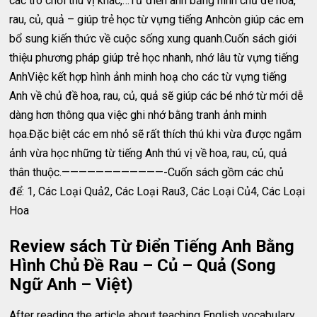
các trò chơi thú vị khác,…Từ điển anh bằng hình chủ đề hoa,
rau, củ, quả – giúp trẻ học từ vựng tiếng Anhcòn giúp các em
bổ sung kiến thức về cuộc sống xung quanh.Cuốn sách giới
thiệu phương pháp giúp trẻ học nhanh, nhớ lâu từ vựng tiếng
AnhViệc kết hợp hình ảnh minh hoạ cho các từ vựng tiếng
Anh về chủ đề hoa, rau, củ, quả sẽ giúp các bé nhớ từ mới dễ
dàng hơn thông qua việc ghi nhớ bằng tranh ảnh minh
họa.Đặc biệt các em nhỏ sẽ rất thích thú khi vừa được ngắm
ảnh vừa học những từ tiếng Anh thú vị về hoa, rau, củ, quả
thân thuộc.————————————-Cuốn sách gồm các chủ
để: 1, Các Loại Quả2, Các Loại Rau3, Các Loại Củ4, Các Loại
Hoa
Review sách Từ Điển Tiếng Anh Bằng
Hình Chủ Đề Rau – Củ – Quả (Song
Ngữ Anh – Việt)
After reading the article about teaching English vocabulary