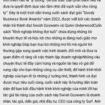
thời điểm nào là “lý tưởng” để bắt đầu. Bạn phải đánh liều và
đưa ra quyết định dựa vào tầm nhìn đã vạch sẵn cho công
ty”. Đây là một trích dẫn trong cuốn sách đạt giải “Goody
Business Book Awards” năm 2022, được viết bởi các doanh
nhân trẻ thành đạt Swish Goswami và Quinn UnderwoodCuốn
sách “Khởi nghiệp không đợi tuổi” chứa đựng những lời
khuyên thực tế và hữu ích cho những ai đang nuôi giấc mơ
khởi nghiệp.Giúp bạn loại bỏ những mơ hồ mà người trẻ
thường gặp xung quanh việc kinh doanh, đổi mới và đưa ra
quan điểm rõ ràng về việc thành lập doanh nghiệpNhững câu
chuyện thực tế đầy cảm hứng và nguồn tài liệu vô giá để
cung cấp cho bạn những công cụ cần thiết, để hành trình khởi
nghiệp của bạn đi từ những ý tưởng nhỏ, thành hình và đạt
được mục tiêu cuối cùng, cuốn sách này là hướng dẫn toàn
diện để bạn bắt đầu hành trình khởi nghiệp của mình.Về hai
tác giả tài năng của cuốn sách này:Swish Goswami là doanh
nhân, tác giả, diễn giả, nhà đầu tư, CEO của công ty Surf. Anh