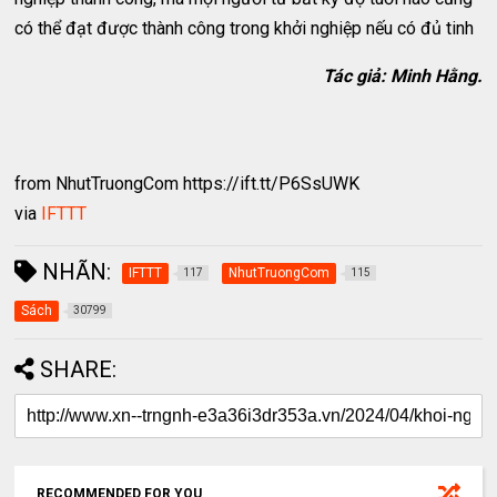
có thể đạt được thành công trong khởi nghiệp nếu có đủ tinh
Tác giả: Minh Hằng.
from NhutTruongCom https://ift.tt/P6SsUWK
via
IFTTT
NHÃN:
IFTTT
NhutTruongCom
117
115
Sách
30799
SHARE:
RECOMMENDED FOR YOU