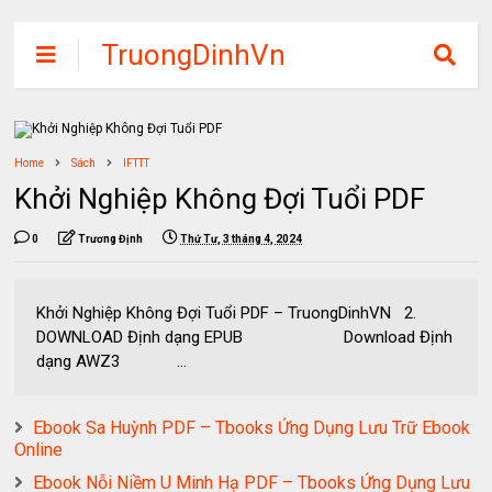
TruongDinhVn
Chia sẽ ebook,
các khóa học,
phần mềm học
Home
Sách
IFTTT
tập miễn phí
Khởi Nghiệp Không Đợi Tuổi PDF
0
Trương Định
Thứ Tư, 3 tháng 4, 2024
Khởi Nghiệp Không Đợi Tuổi PDF – TruongDinhVN 2.
DOWNLOAD Định dạng EPUB Download Định
dạng AWZ3 ...
Ebook Sa Huỳnh PDF – Tbooks Ứng Dụng Lưu Trữ Ebook
Online
Ebook Nỗi Niềm U Minh Hạ PDF – Tbooks Ứng Dụng Lưu