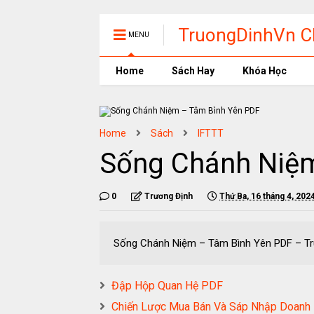
TruongDinhVn Ch
MENU
phần mềm học t
Home
Sách Hay
Khóa Học
Home
Sách
IFTTT
Sống Chánh Niệm
0
Trương Định
Thứ Ba, 16 tháng 4, 202
Sống Chánh Niệm – Tâm Bình Yên PD
Đập Hộp Quan Hệ PDF
Chiến Lược Mua Bán Và Sáp Nhập Doanh