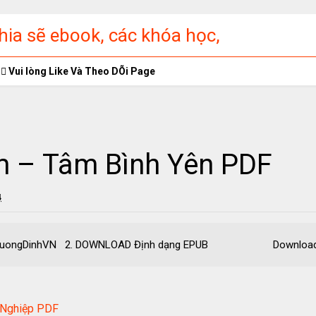
ia sẽ ebook, các khóa học,
ập miễn phí
Vui lòng Like Và Theo DÕi Page
 – Tâm Bình Yên PDF
4
F – TruongDinhVN 2. DOWNLOAD Định dạng EPUB Download
 Nghiệp PDF