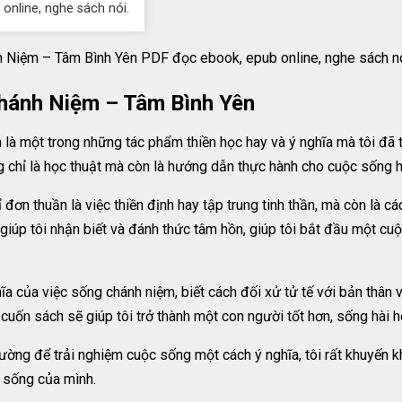
 online, nghe sách nói.
 Niệm – Tâm Bình Yên PDF đọc ebook, epub online, nghe sách nói
Chánh Niệm – Tâm Bình Yên
 một trong những tác phẩm thiền học hay và ý nghĩa mà tôi đã từ
ng chỉ là học thuật mà còn là hướng dẫn thực hành cho cuộc sống 
đơn thuần là việc thiền định hay tập trung tinh thần, mà còn là cá
iúp tôi nhận biết và đánh thức tâm hồn, giúp tôi bắt đầu một cuộ
ghĩa của việc sống chánh niệm, biết cách đối xử tử tế với bản thân
ốn sách sẽ giúp tôi trở thành một con người tốt hơn, sống hài hòa
ờng để trải nghiệm cuộc sống một cách ý nghĩa, tôi rất khuyến k
 sống của mình.