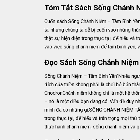
Tóm Tắt Sách Sống Chánh N
Cuốn sách Sống Chánh Niệm – Tâm Bình Yên l
ta, nhưng chúng ta dễ bị cuốn vào những thă
thật sự hiện diện trong thực tại, để hiểu và
vào việc sống chánh niệm để tâm bình yên, v
Đọc Sách Sống Chánh Niệm 
Sống Chánh Niệm – Tâm Bình Yên“Nhiều ngườ
đích của thiền không phải là chối bỏ bản thâ
ChödrönChánh niệm không chỉ là một hệ thốn
– nó là một điều bạn đang có. Vấn đề duy nh
mình đã có những gì.SỐNG CHÁNH NIỆM TÂM B
trong thực tại, để hiểu và trân trọng mọi th
thực hành chánh niệm, sống chánh niệm và gi