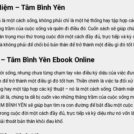
iệm – Tâm Bình Yên
à một cách sống, không phải chỉ là một hệ thống hay tập hợp các
ng trầm của cuộc sống và quên đi điều đó. Cuốn sách sẽ giúp chún
 trân trọng mọi thứ trong cuộc đời một cách đầy đủ, trực tiếp và k
à không phải để chối bỏ bản thân để trở thành một điều gì đó tốt 
– Tâm Bình Yên Ebook Online
i sống, nhưng chưa từng chạm tay vào điều kỳ diệu của việc đư
n để trở thành một điều gì đó tốt hơn. Thiền chính là việc ta đối 
g hay một tập hợp các kỹ thuật – nó là một cách sống. Chánh niệ
ất là, chúng ta dễ bị cuốn vào những thăng trầm của cuộc sống mà
ÌNH YÊN sẽ giúp bạn tìm ra con đường để bắt đầu một cuộc sốn
ứ trong cuộc đời một cách đầy đủ, trực tiếp và kỳ diệu như nó vốn
ải thoát bản thân khỏi đau khổ.