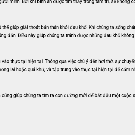
ười mình. Bởi khi bình an được tìm thấy trong tâm trí, sẽ không 
thể giúp giải thoát bản thân khỏi đau khổ. Khi chúng ta sống chá
ng đắn. Điều này giúp chúng ta tránh được những đau khổ không c
 vào thực tại hiện tại. Thông qua việc chú ý đến hơi thở, sự chuy
ương lai hoặc quá khứ, và tập trung vào thực tại hiện tại để cảm n
ũng giúp chúng ta tìm ra con đường mới để bắt đầu một cuộc sốn