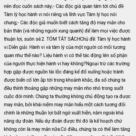
nên đọc cuốn sách này;- Các độc giả quan tâm tới chủ đề
Tâm lý học hành vi nói riêng và lĩnh vực Tâm lý học nói
chung;- Các độc giả muốn biết cách tăng độ may mắn cho
bản thân (và những người xung quanh) để làm mọi việc được
thuận lợi, suôn sẻ.2. TÓM TẮT SÁCHChủ đề: Tâm lý học hành
vi.Diễn giải: Hành vi và tâm lý của một người có mối tương
quan như thế nào? Liệu hành vi có thể tác động lên số phận
của người thực hiện hành vi hay không?Ngoại trừ các trường
hợp gặp được nguồn tài lộc đáng kể đổ xuống hoặc tránh
được biến cố lớn ập tới trong khoảnh khắc, đa số chúng ta
đều thỉnh thoảng gặp những may mắn nho nhỏ trong suốt
cuộc đời mình. Chúng ta thường không chủ động tạo ra được
may mắn, bởi khái niệm may mắn hiểu một cách tương đối
chính là những thuận lợi bất ngờ xuất hiện, nằm ngoài khả
năng dự đoán. Nếu dự đoán được thì đó là kế hoạch chứ
không còn là may mắn nữa.Có điều, chúng ta có thể làm tăng