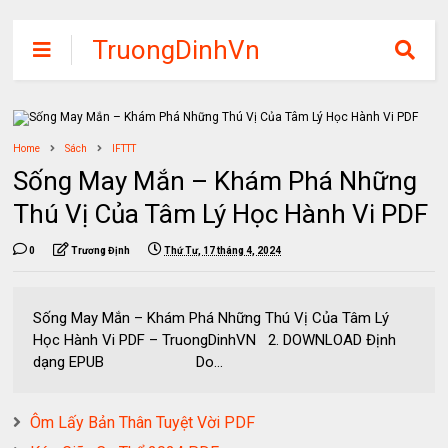
TruongDinhVn
Chia sẽ ebook,
các khóa học,
phần mềm học
Home
Sách
IFTTT
tập miễn phí
Sống May Mắn – Khám Phá Những
Thú Vị Của Tâm Lý Học Hành Vi PDF
0
Trương Định
Thứ Tư, 17 tháng 4, 2024
Sống May Mắn – Khám Phá Những Thú Vị Của Tâm Lý
Học Hành Vi PDF – TruongDinhVN 2. DOWNLOAD Định
dạng EPUB Do...
Ôm Lấy Bản Thân Tuyệt Vời PDF