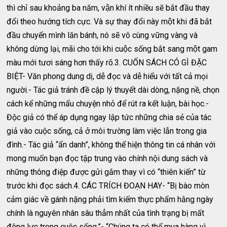
thì chỉ sau khoảng ba năm, vận khí ít nhiều sẽ bắt đầu thay
đổi theo hướng tích cực. Và sự thay đổi này một khi đã bắt
đầu chuyển mình lăn bánh, nó sẽ vô cùng vững vàng và
không dừng lại, mãi cho tới khi cuộc sống bắt sang một gam
màu mới tươi sáng hơn thấy rõ.3. CUỐN SÁCH CÓ GÌ ĐẶC
BIỆT- Văn phong dung dị, dễ đọc và dễ hiểu với tất cả mọi
người.- Tác giả tránh đề cập lý thuyết dài dòng, nặng nề, chọn
cách kể những mẩu chuyện nhỏ để rút ra kết luận, bài học.-
Độc giả có thể áp dụng ngay lập tức những chia sẻ của tác
giả vào cuộc sống, cả ở môi trường làm việc lẫn trong gia
đình.- Tác giả “ẩn danh”, không thể hiện thông tin cá nhân với
mong muốn bạn đọc tập trung vào chính nội dung sách và
những thông điệp được gửi gắm thay vì có “thiên kiến” từ
trước khi đọc sách.4. CÁC TRÍCH ĐOẠN HAY- “Bị bào mòn
cảm giác về gánh nặng phải tìm kiếm thực phẩm hằng ngày
chính là nguyên nhân sâu thẳm nhất của tình trạng bị mất
động lực trong cuộc sống.”- “Chúng ta có thể mua hàng vì