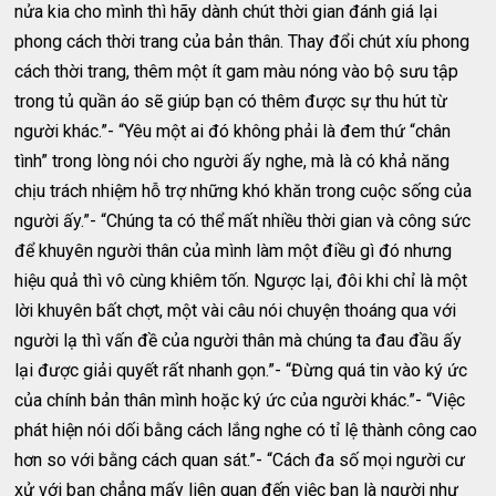
nửa kia cho mình thì hãy dành chút thời gian đánh giá lại
phong cách thời trang của bản thân. Thay đổi chút xíu phong
cách thời trang, thêm một ít gam màu nóng vào bộ sưu tập
trong tủ quần áo sẽ giúp bạn có thêm được sự thu hút từ
người khác.”- “Yêu một ai đó không phải là đem thứ “chân
tình” trong lòng nói cho người ấy nghe, mà là có khả năng
chịu trách nhiệm hỗ trợ những khó khăn trong cuộc sống của
người ấy.”- “Chúng ta có thể mất nhiều thời gian và công sức
để khuyên người thân của mình làm một điều gì đó nhưng
hiệu quả thì vô cùng khiêm tốn. Ngược lại, đôi khi chỉ là một
lời khuyên bất chợt, một vài câu nói chuyện thoáng qua với
người lạ thì vấn đề của người thân mà chúng ta đau đầu ấy
lại được giải quyết rất nhanh gọn.”- “Đừng quá tin vào ký ức
của chính bản thân mình hoặc ký ức của người khác.”- “Việc
phát hiện nói dối bằng cách lắng nghe có tỉ lệ thành công cao
hơn so với bằng cách quan sát.”- “Cách đa số mọi người cư
xử với bạn chẳng mấy liên quan đến việc bạn là người như