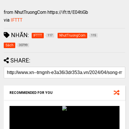
from NhutTruongCom https://ift.tt/E04tiGb
via
IFTTT
NHÃN:
IFTTT
NhutTruongCom
117
115
Sách
30799
SHARE:
RECOMMENDED FOR YOU