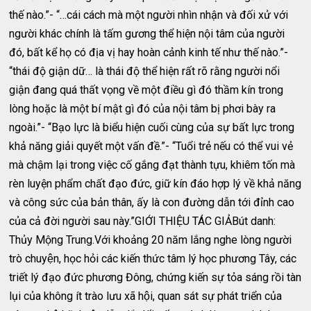
thế nào.”- “…cái cách mà một người nhìn nhận và đối xử với
người khác chính là tấm gương thể hiện nội tâm của người
đó, bất kể họ có địa vị hay hoàn cảnh kinh tế như thế nào.”-
“thái độ giận dữ… là thái độ thể hiện rất rõ rằng người nổi
giận đang quá thất vọng về một điều gì đó thầm kín trong
lòng hoặc là một bí mật gì đó của nội tâm bị phơi bày ra
ngoài.”- “Bạo lực là biểu hiện cuối cùng của sự bất lực trong
khả năng giải quyết một vấn đề.”- “Tuổi trẻ nếu có thể vui vẻ
mà chậm lại trong việc cố gắng đạt thành tựu, khiêm tốn mà
rèn luyện phẩm chất đạo đức, giữ kín đáo hợp lý về khả năng
và công sức của bản thân, ấy là con đường dẫn tới đỉnh cao
của cả đời người sau này.”GIỚI THIỆU TÁC GIẢBút danh:
Thủy Mộng Trung.Với khoảng 20 năm lắng nghe lòng người
trò chuyện, học hỏi các kiến thức tâm lý học phương Tây, các
triết lý đạo đức phương Đông, chứng kiến sự tỏa sáng rồi tàn
lụi của không ít trào lưu xã hội, quan sát sự phát triển của