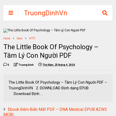
TruongDinhVn
Chia sẽ ebook,
các khóa học,
phần mềm học
Home
Sách
IFTTT
tập miễn phí
The Little Book Of Psychology –
Tâm Lý Con Người PDF
0
Trương Định
Thứ Năm, 25 tháng 4, 2024
The Little Book Of Psychology – Tâm Lý Con Người PDF –
TruongDinhVN 2. DOWNLOAD Định dạng EPUB
Download Định ...
Ebook Đêm Biến Mất PDF – DNA Medical EPUB AZW3
MOBI