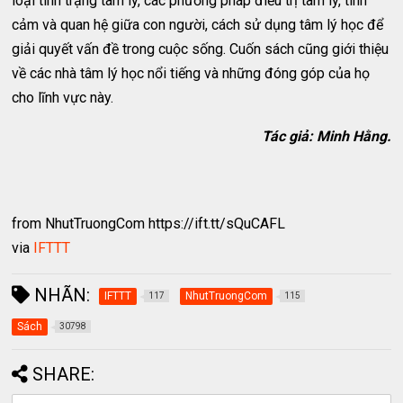
loại tình trạng tâm lý, các phương pháp điều trị tâm lý, tình
cảm và quan hệ giữa con người, cách sử dụng tâm lý học để
giải quyết vấn đề trong cuộc sống. Cuốn sách cũng giới thiệu
về các nhà tâm lý học nổi tiếng và những đóng góp của họ
cho lĩnh vực này.
Tác giả: Minh Hằng.
from NhutTruongCom https://ift.tt/sQuCAFL
via
IFTTT
NHÃN:
IFTTT
NhutTruongCom
117
115
Sách
30798
SHARE: