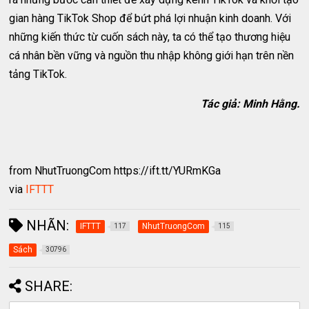
gian hàng TikTok Shop để bứt phá lợi nhuận kinh doanh. Với
những kiến thức từ cuốn sách này, ta có thể tạo thương hiệu
cá nhân bền vững và nguồn thu nhập không giới hạn trên nền
tảng TikTok.
Tác giả: Minh Hằng.
from NhutTruongCom https://ift.tt/YURmKGa
via
IFTTT
NHÃN:
IFTTT
NhutTruongCom
117
115
Sách
30796
SHARE: