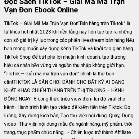
Đọc Sách TikTok – Giải Mã Ma Trận
Vạn Đơn Ebook Online
TikTok – Giải Mã Ma Trận Vạn Đơn“Bán hàng trên Tiktok” là
từ khóa hot nhất 2023 khi nền tảng này liên tục tạo ra những
con số giá trị kỷ lục trong các phiên livestream bán hàng.Nếu
bạn mong muốn xây dựng kênh TikTok và khởi tạo gian hàng
TikTok Shop để bứt phá lợi nhuận kinh doanh, tạo thương
hiệu cá nhân bền vững và nguồn thu nhập không giới hạn,
“TikTok – Giải mã ma trận vạn đơn” chính là thứ bạn
cần!TIKTOK LÀ SÂN CHƠI DÀNH CHO BẤT KỲ AI ĐANG
KHÁT KHAO CHIẾN THẮNG TRÊN THỊ TRƯỜNG – HÀNH
ĐỘNG NGAY- 8 công thức triệu view đem lại độ viral cho
kênh- Hành trình kiến tạo video để kiếm tiền trên Tiktok: Đo
lường, Xây dựng kịch bản, Tạo thư viện nội dung, Quay, Dựng
video- Thư viện nội dung mẫu đa ngành hàng: mỹ phẩm, thời
trang, thực phẩm chức năng,…- Chiến lược trở thành Affiliate