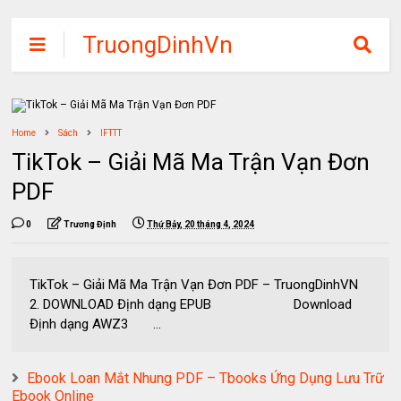
TruongDinhVn
Chia sẽ ebook,
các khóa học,
phần mềm học
Home
Sách
IFTTT
tập miễn phí
TikTok – Giải Mã Ma Trận Vạn Đơn
PDF
0
Trương Định
Thứ Bảy, 20 tháng 4, 2024
TikTok – Giải Mã Ma Trận Vạn Đơn PDF – TruongDinhVN
2. DOWNLOAD Định dạng EPUB Download
Định dạng AWZ3 ...
Ebook Loan Mắt Nhung PDF – Tbooks Ứng Dụng Lưu Trữ
Ebook Online