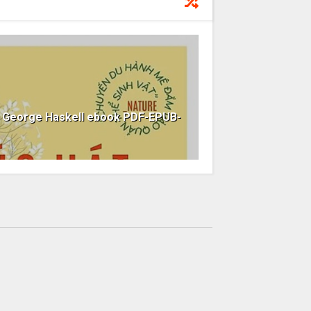
d George Haskell ebook PDF-EPUB-