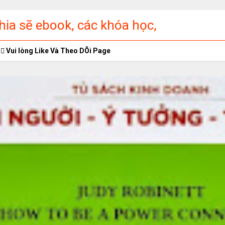
ia sẽ ebook, các khóa học,
ập miễn phí
Vui lòng Like Và Theo DÕi Page