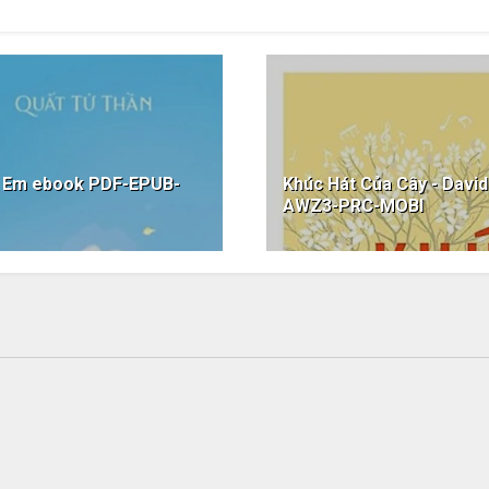
h Em ebook PDF-EPUB-
Khúc Hát Của Cây - Davi
AWZ3-PRC-MOBI