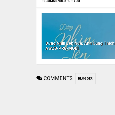
RECOMMENDED FOR YOU
Đừng Nhìn Lén Nữa, Anh Cũng Thíc
AWZ3-PRC-MOBI
COMMENTS
BLOGGER