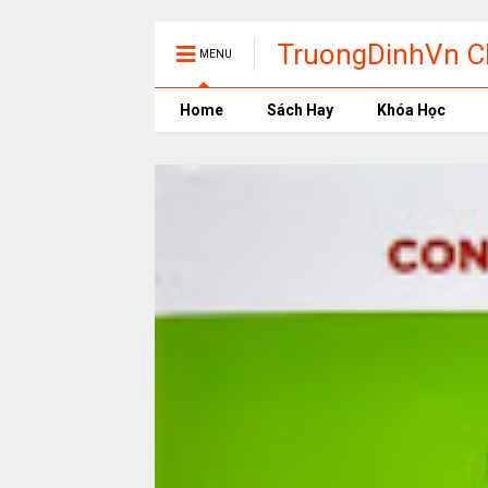
TruongDinhVn Ch
MENU
phần mềm học t
Home
Sách Hay
Khóa Học