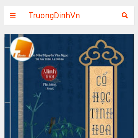
TruongDinhVn
Chia sẽ ebook,
các khóa học,
phần mềm học
tập miễn phí