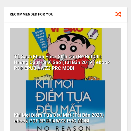
RECOMMENDED FOR YOU
Tủ Sách Khoa Học - Shin Cậu Bé Bút Chì:
Những Câu Hỏi Vì Sao (Tái Bản 2019 ) ebook
PDF EPUB AWZ3 PRC MOBI
Khi Mọi Điểm Tựa Đều Mất (Tái Bản 2020)
ebook PDF EPUB AWZ3 PRC MOBI