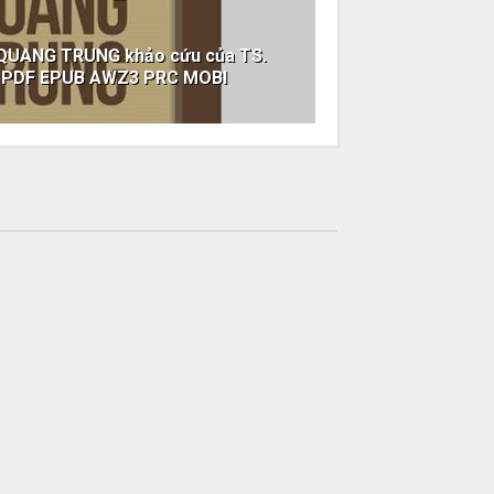
QUANG TRUNG khảo cứu của TS.
k PDF EPUB AWZ3 PRC MOBI