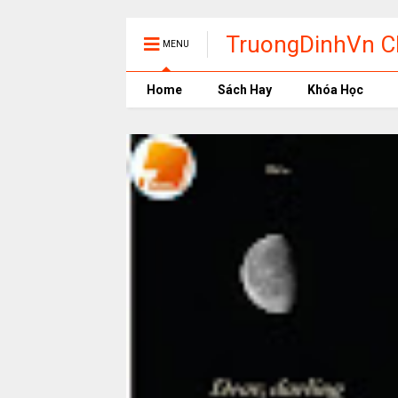
TruongDinhVn Ch
MENU
phần mềm học t
Home
Sách Hay
Khóa Học