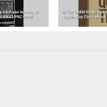
 sách văn học hay về
ĐI TÌM CHÂN DUNG VUA 
PUB AWZ3 PRC MOBI
Nguyễn Duy Chính eboo