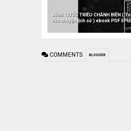
Sách: QUỐC TRIỀU CHÁNH BIÊN ( Top
câu chuyện lịch sử ) ebook PDF E
COMMENTS
BLOGGER