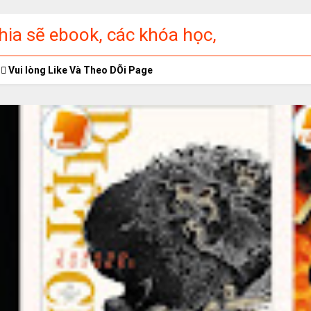
ia sẽ ebook, các khóa học,
ập miễn phí
Vui lòng Like Và Theo DÕi Page