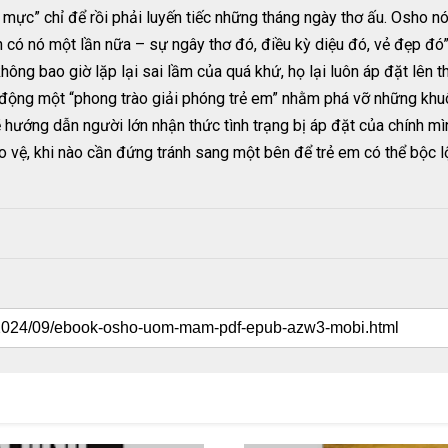
mực” chỉ để rồi phải luyến tiếc những tháng ngày thơ ấu. Osho nó
có nó một lần nữa – sự ngây thơ đó, điều kỳ diệu đó, vẻ đẹp đó”
 không bao giờ lặp lại sai lầm của quá khứ, họ lại luôn áp đặt lên
ộng một “phong trào giải phóng trẻ em” nhằm phá vỡ những khu
 hướng dẫn người lớn nhận thức tình trạng bị áp đặt của chính mình
o vệ, khi nào cần đứng tránh sang một bên để trẻ em có thể bộc 