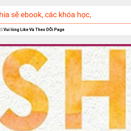
ia sẽ ebook, các khóa học,
ập miễn phí
Vui lòng Like Và Theo DÕi Page