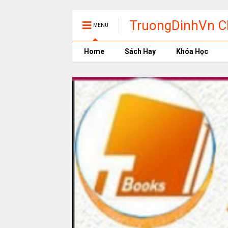
TruongDinhVn Ch
MENU
phần mềm học t
Home
Sách Hay
Khóa Học