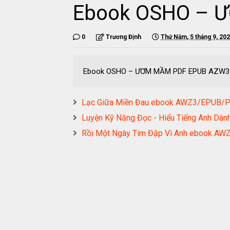
Ebook OSHO – 
0
Trương Định
Thứ Năm, 5 tháng 9, 20
Ebook OSHO – ƯƠM MẦM PDF EPUB AZW3
Lạc Giữa Miền Đau ebook AWZ3/EPUB
Luyện Kỹ Năng Đọc - Hiểu Tiếng Anh D
Rồi Một Ngày Tim Đập Vì Anh ebook 