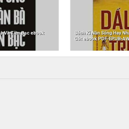
à Và Tiền Bạc ebook
Sách Kĩ Năn Sống Hay Nh
Cát ebook PDF-EPUB-A