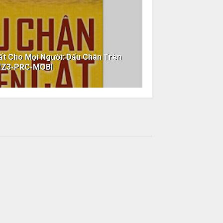
ất Cho Mọi Người: Dấu Chân Trên
WZ3-PRC-MOBI