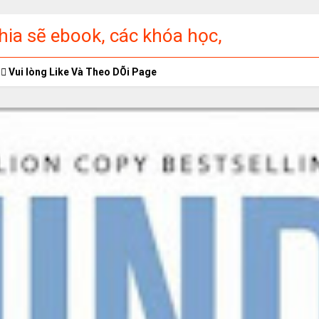
ia sẽ ebook, các khóa học,
ập miễn phí
Vui lòng Like Và Theo DÕi Page