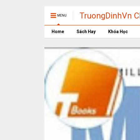
TruongDinhVn Ch
MENU
phần mềm học t
Home
Sách Hay
Khóa Học