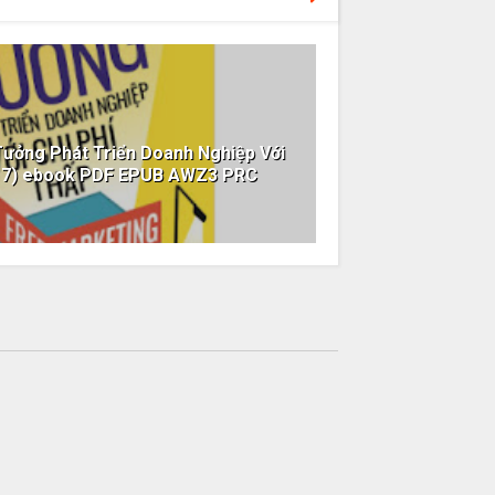
Tưởng Phát Triển Doanh Nghiệp Với
2017) ebook PDF EPUB AWZ3 PRC