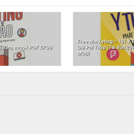
Free Marketing – 101 Ý 
ái Bản) ebook PDF EPUB
Chi Phí Thấp (Tái Bản 
MOBI