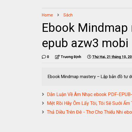
Home
Sách
Ebook Mindmap m
epub azw3 mobi 
0
Trương Định
Thứ Hai, 21 tháng 10, 2
Ebook Mindmap mastery – Lập bản đồ tư d
Dẫn Luận Về Âm Nhạc ebook PDF-EPU
Mệt Rồi Hãy Ôm Lấy Tôi, Tôi Sẽ Sưởi 
Thả Diều Trên Đê - Thơ Cho Thiếu Nhi