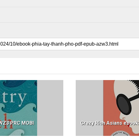
AWZ3 PRC MOBI
Crazy Rich Asians ebo