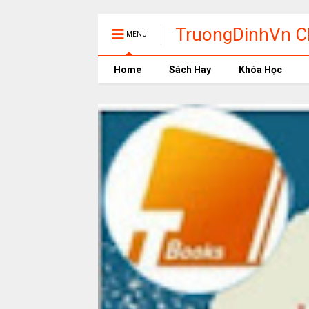
TruongDinhVn Ch
MENU
phần mềm học t
Home
Sách Hay
Khóa Học