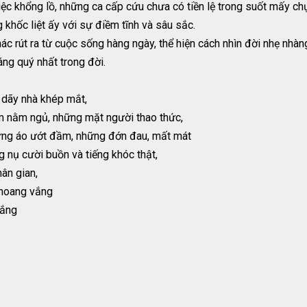
iệc khổng lồ, những ca cấp cứu chưa có tiền lệ trong suốt mấy ch
 khốc liệt ấy với sự điềm tĩnh và sâu sắc.
 rút ra từ cuộc sống hàng ngày, thể hiện cách nhìn đời nhẹ nhàng
đáng quý nhất trong đời.
 dãy nhà khép mắt,
ìm nằm ngủ, những mặt người thao thức,
ưng áo ướt đầm, những đớn đau, mất mát
 nụ cười buồn và tiếng khóc thật,
ân gian,
 hoang vắng
nắng