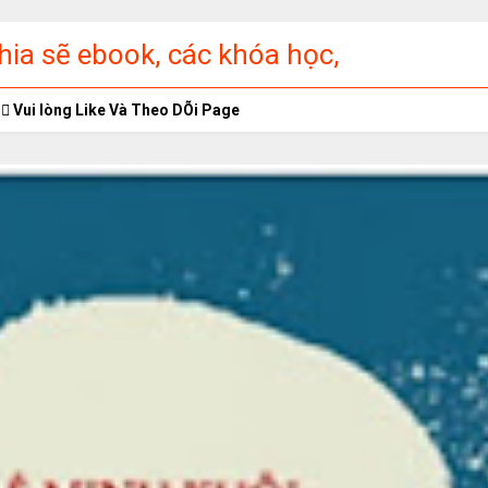
ia sẽ ebook, các khóa học,
ập miễn phí
Vui lòng Like Và Theo DÕi Page