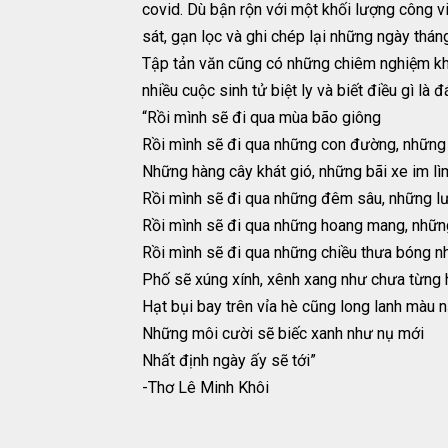
covid. Dù bận rộn với một khối lượng công v
sát, gạn lọc và ghi chép lại những ngày tháng
Tập tản văn cũng có những chiêm nghiệm khác
nhiều cuộc sinh tử biệt ly và biết điều gì là 
“Rồi mình sẽ đi qua mùa bão giông
Rồi mình sẽ đi qua những con đường, những
Những hàng cây khát gió, những bãi xe im l
Rồi mình sẽ đi qua những đêm sâu, những l
Rồi mình sẽ đi qua những hoang mang, những
Rồi mình sẽ đi qua những chiều thưa bóng nh
Phố sẽ xúng xính, xênh xang như chưa từng
Hạt bụi bay trên vỉa hè cũng long lanh màu 
Những môi cười sẽ biếc xanh như nụ mới
Nhất định ngày ấy sẽ tới”
-Thơ Lê Minh Khôi