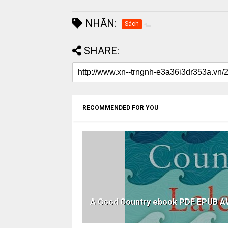
NHÃN:
Sách
SHARE:
RECOMMENDED FOR YOU
A Good Country ebook PDF EPUB 