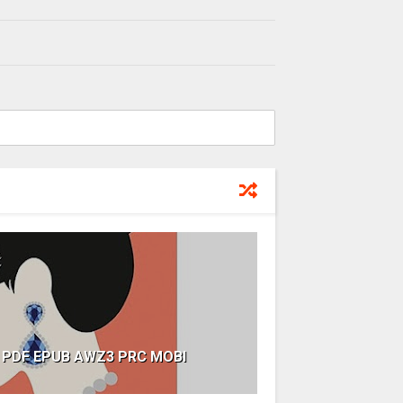
ok PDF EPUB AWZ3 PRC MOBI