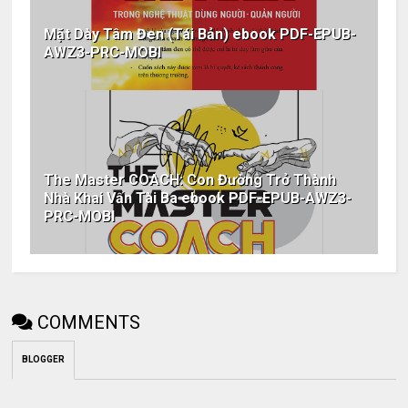
Mặt Dày Tâm Đen (Tái Bản) ebook PDF-EPUB-
AWZ3-PRC-MOBI
The Master COACH: Con Đường Trở Thành
Nhà Khai Vấn Tài Ba ebook PDF-EPUB-AWZ3-
PRC-MOBI
COMMENTS
BLOGGER