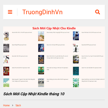
TruongDinhVn
Chia sẽ ebook,
các khóa học,
phần mềm học
tập miễn phí
Sách Mới Cập Nhật Kindle tháng 10
Home
Sách