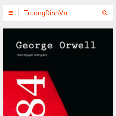
TruongDinhVn
Chia sẽ ebook,
các khóa học,
phần mềm học
tập miễn phí