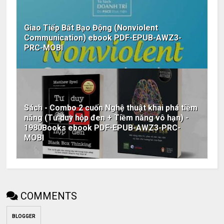
Giao Tiếp Bất Bạo Động (Nonviolent
Communication) ebook PDF-EPUB-AWZ3-
PRC-MOBI
Sách - Combo 2 cuốn Nghệ thuật khai phá tiềm
năng (Tư duy hộp đen + Tiềm năng vô hạn) -
1980Books ebook PDF-EPUB-AWZ3-PRC-
MOBI
COMMENTS
BLOGGER