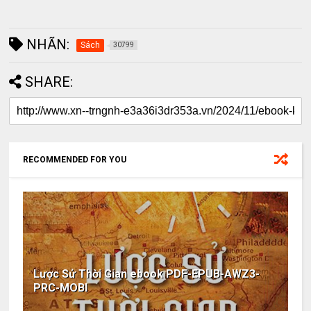
NHÃN:
Sách
30799
SHARE:
RECOMMENDED FOR YOU
Lược Sử Thời Gian ebook PDF-EPUB-AWZ3-
PRC-MOBI