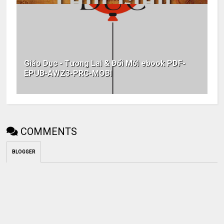
Giáo Dục - Tương Lai & Đổi Mới ebook PDF-
EPUB-AWZ3-PRC-MOBI
COMMENTS
BLOGGER