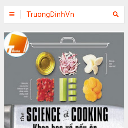
TruongDinhVn
Chia sẽ ebook,
các khóa học,
phần mềm học
tập miễn phí