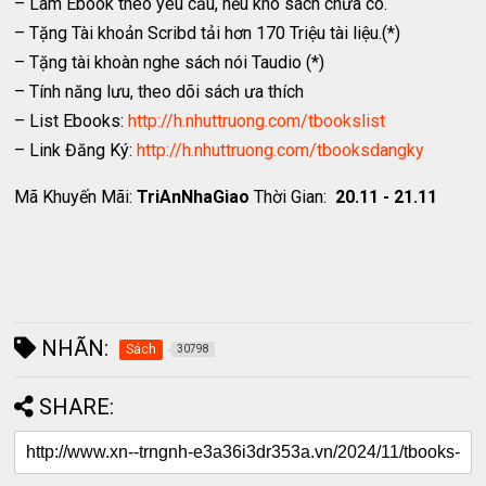
– Làm Ebook theo yêu cầu, nếu kho sách chưa có.
– Tặng Tài khoản Scribd tải hơn 170 Triệu tài liệu.(*)
– Tặng tài khoàn nghe sách nói Taudio (*)
– Tính năng lưu, theo dõi sách ưa thích
– List Ebooks:
http://h.nhuttruong.com/tbookslist
– Link Đăng Ký:
http://h.nhuttruong.com/tbooksdangky
Mã Khuyến Mãi:
TriAnNhaGiao
Thời Gian:
20.11 - 21.11
NHÃN:
Sách
30798
SHARE: