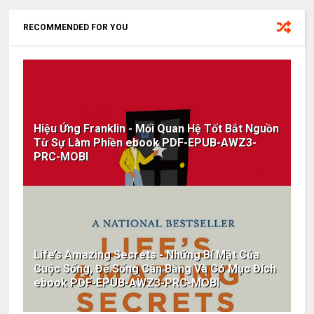
RECOMMENDED FOR YOU
Hiệu Ứng Franklin - Mối Quan Hệ Tốt Bắt Nguồn
Từ Sự Làm Phiền ebook PDF-EPUB-AWZ3-
PRC-MOBI
Life’s Amazing Secrets - Những Bí Mật Của
Cuộc Sống, Để Sống Cân Bằng Và Có Mục Đích
ebook PDF-EPUB-AWZ3-PRC-MOBI