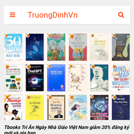
TruongDinhVn
Chia sẽ ebook,
các khóa học,
phần mềm học
tập miễn phí
Tbooks Tri Ân Ngày Nhà Giáo Việt Nam giảm 20% đăng ký
mới và gia hạn