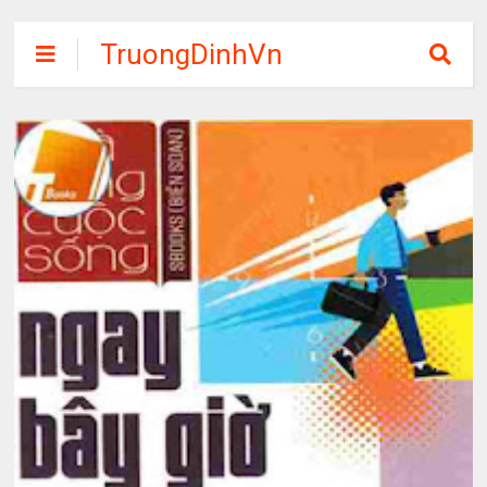
TruongDinhVn
Chia sẽ ebook,
các khóa học,
phần mềm học
tập miễn phí