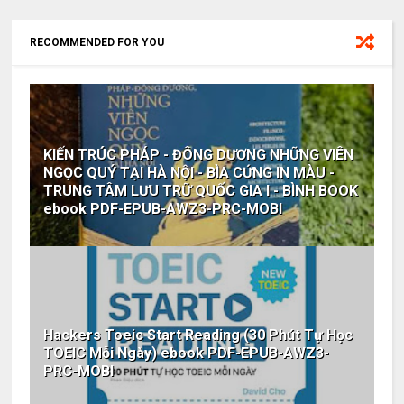
RECOMMENDED FOR YOU
KIẾN TRÚC PHÁP - ĐÔNG DƯƠNG NHỮNG VIÊN
NGỌC QUÝ TẠI HÀ NỘI - BÌA CỨNG IN MÀU -
TRUNG TÂM LƯU TRỮ QUỐC GIA I - BÌNH BOOK
ebook PDF-EPUB-AWZ3-PRC-MOBI
Hackers Toeic Start Reading (30 Phút Tự Học
TOEIC Mỗi Ngày) ebook PDF-EPUB-AWZ3-
PRC-MOBI