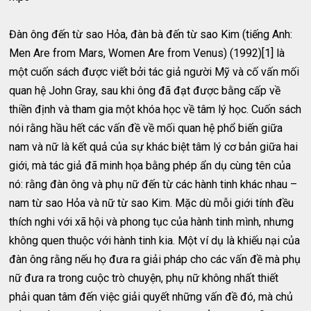
Đàn ông đến từ sao Hỏa, đàn bà đến từ sao Kim (tiếng Anh:
Men Are from Mars, Women Are from Venus) (1992)[1] là
một cuốn sách được viết bởi tác giả người Mỹ và cố vấn mối
quan hệ John Gray, sau khi ông đã đạt được bằng cấp về
thiền định và tham gia một khóa học về tâm lý học. Cuốn sách
nói rằng hầu hết các vấn đề về mối quan hệ phổ biến giữa
nam và nữ là kết quả của sự khác biệt tâm lý cơ bản giữa hai
giới, mà tác giả đã minh họa bằng phép ẩn dụ cùng tên của
nó: rằng đàn ông và phụ nữ đến từ các hành tinh khác nhau –
nam từ sao Hỏa và nữ từ sao Kim. Mặc dù mỗi giới tính đều
thích nghi với xã hội và phong tục của hành tinh mình, nhưng
không quen thuộc với hành tinh kia. Một ví dụ là khiếu nại của
đàn ông rằng nếu họ đưa ra giải pháp cho các vấn đề mà phụ
nữ đưa ra trong cuộc trò chuyện, phụ nữ không nhất thiết
phải quan tâm đến việc giải quyết những vấn đề đó, mà chủ