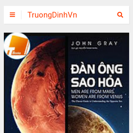
TruongDinhVn
Chia sẽ ebook,
các khóa học,
phần mềm học
tập miễn phí