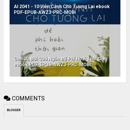
AI 2041 - 10 Viễn Cảnh Cho Tương Lai ebook
PDF-EPUB-AWZ3-PRC-MOBI
Con Ơi, Đời Quá Ngắn Để Phí Hoài Thời Gian
ebook PDF-EPUB-AWZ3-PRC-MOBI
COMMENTS
BLOGGER