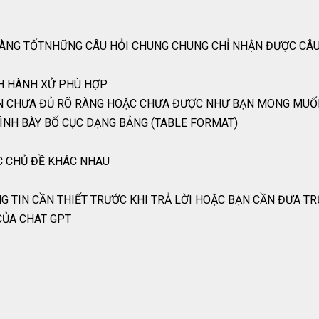
T CÀNG TỐTNHỮNG CÂU HỎI CHUNG CHUNG CHỈ NHẬN ĐƯỢC CÂU
CH HÀNH XỬ PHÙ HỢP
CÒN CHƯA ĐỦ RÕ RÀNG HOẶC CHƯA ĐƯỢC NHƯ BẠN MONG MU
ÌNH BÀY BỐ CỤC DẠNG BẢNG (TABLE FORMAT)
C CHỦ ĐỀ KHÁC NHAU
G TIN CẦN THIẾT TRƯỚC KHI TRẢ LỜI HOẶC BẠN CẦN ĐƯA T
CỦA CHAT GPT