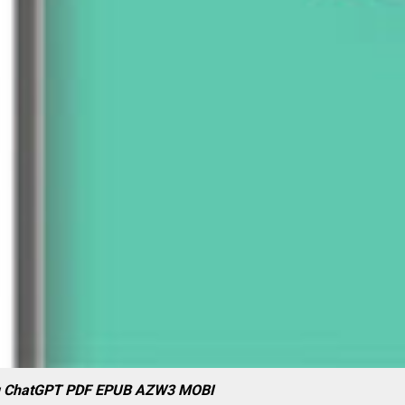
 cụ ChatGPT PDF EPUB AZW3 MOBI