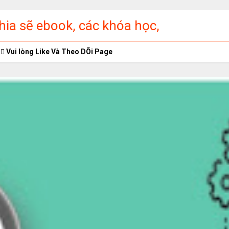
ia sẽ ebook, các khóa học,
ập miễn phí
Vui lòng Like Và Theo DÕi Page