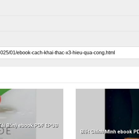
Tái Bản) ebook PDF EPUB
Biết Chính Mình ebook 