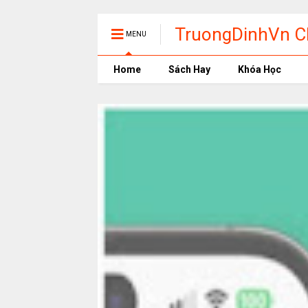
TruongDinhVn Ch
MENU
phần mềm học t
Home
Sách Hay
Khóa Học