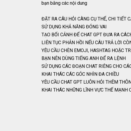
bạn bằng các nội dung
ĐẶT RA CÂU HỎI CÀNG CỤ THỂ, CHI TIẾ
SỬ DỤNG KHẢ NĂNG ĐÓNG VAI
TẠO BỐI CẢNH ĐỂ CHAT GPT ĐƯA RA CÁ
LIÊN TỤC PHẢN HỒI NẾU CÂU TRẢ LỜI 
YÊU CẦU CHÈN EMOJI, HASHTAG HOẶC TR
BẠN NÊN DÙNG TIẾNG ANH ĐỂ RA LỆNH
SỬ DỤNG CÁC ĐOẠN CHAT RIÊNG CHO CÁ
KHAI THÁC CÁC GÓC NHÌN ĐA CHIỀU
YÊU CẦU CHAT GPT LUÔN HỎI THÊM THÔN
KHAI THÁC NHỮNG LĨNH VỰC THẾ MẠNH 