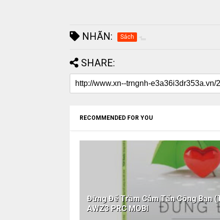
NHÃN:
Sách
SHARE:
RECOMMENDED FOR YOU
Đừng Để Trầm Cảm Tấn Công Bạn (
AWZ3 PRC MOBI