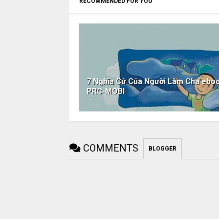
RECOMMENDED FOR YOU
7 Nghĩa Cử Của Người Làm Cha eb
PRC-MOBI
COMMENTS
BLOGGER