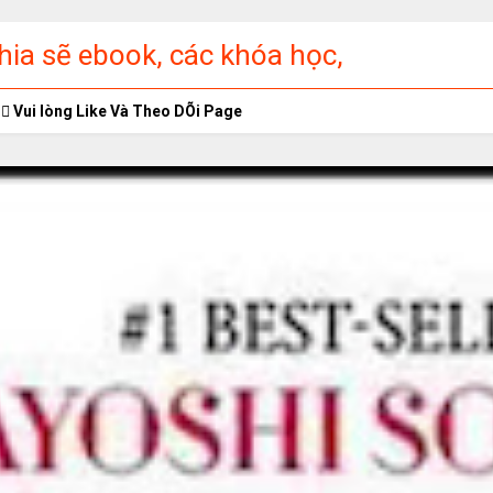
ia sẽ ebook, các khóa học,
ập miễn phí
Vui lòng Like Và Theo DÕi Page