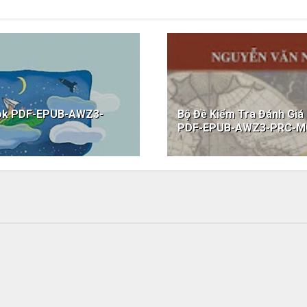
ook PDF-EPUB-AWZ3-
Bộ Đề Kiểm Tra Đánh Giá
PDF-EPUB-AWZ3-PRC-M