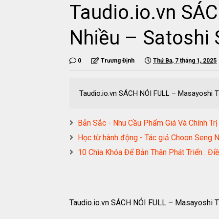
Taudio.io.vn SÁ
Nhiều – Satoshi
0
Trương Định
Thứ Ba, 7 tháng 1, 2025
Taudio.io.vn SÁCH NÓI FULL – Masayoshi T
Bản Sắc - Nhu Cầu Phẩm Giá Và Chính 
Học từ hành động - Tác giả Choon Seng
10 Chìa Khóa Để Bản Thân Phát Triển :
Taudio.io.vn SÁCH NÓI FULL – Masayoshi T