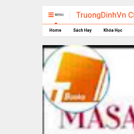
TruongDinhVn Ch
MENU
phần mềm học t
Home
Sách Hay
Khóa Học