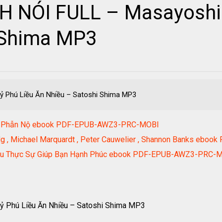
CH NÓI FULL – Masayoshi
 Shima MP3
ỷ Phú Liều Ăn Nhiều – Satoshi Shima MP3
Trị Phẫn Nộ ebook PDF-EPUB-AWZ3-PRC-MOBI
 Ng , Michael Marquardt , Peter Cauwelier , Shannon Banks e
 Điều Thực Sự Giúp Bạn Hạnh Phúc ebook PDF-EPUB-AWZ3-PRC-
ỷ Phú Liều Ăn Nhiều – Satoshi Shima MP3