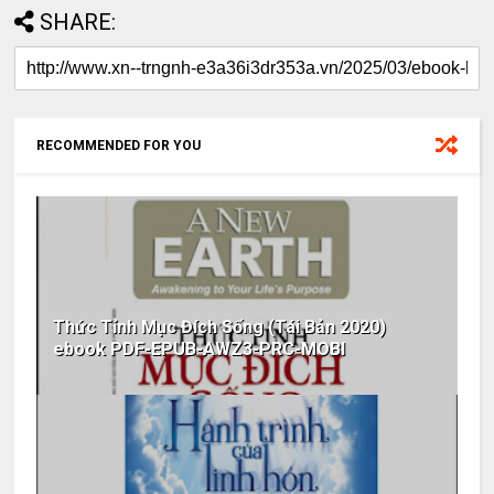
SHARE:
RECOMMENDED FOR YOU
Thức Tỉnh Mục Đích Sống (Tái Bản 2020)
ebook PDF-EPUB-AWZ3-PRC-MOBI