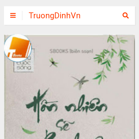
TruongDinhVn
Chia sẽ ebook,
các khóa học,
phần mềm học
tập miễn phí