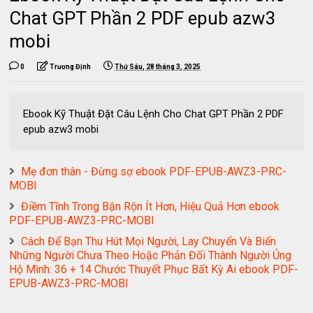
Chat GPT Phần 2 PDF epub azw3
mobi
0
Trương Định
Thứ Sáu, 28 tháng 3, 2025
Ebook Kỹ Thuật Đặt Câu Lệnh Cho Chat GPT Phần 2 PDF
epub azw3 mobi
Mẹ đơn thân - Đừng sợ ebook PDF-EPUB-AWZ3-PRC-
MOBI
Điềm Tĩnh Trong Bận Rộn Ít Hơn, Hiệu Quả Hơn ebook
PDF-EPUB-AWZ3-PRC-MOBI
Cách Để Bạn Thu Hút Mọi Người, Lay Chuyển Và Biến
Những Người Chưa Theo Hoặc Phản Đối Thành Người Ủng
Hộ Mình: 36 + 14 Chước Thuyết Phục Bất Kỳ Ai ebook PDF-
EPUB-AWZ3-PRC-MOBI