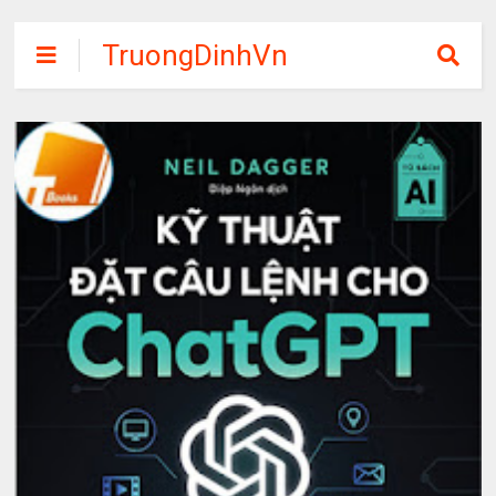
TruongDinhVn
Chia sẽ ebook,
các khóa học,
phần mềm học
tập miễn phí