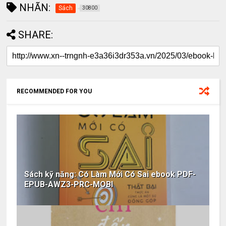
NHÃN:
Sách
30800
SHARE:
RECOMMENDED FOR YOU
Sách kỹ năng: Có Làm Mới Có Sai ebook PDF-
EPUB-AWZ3-PRC-MOBI