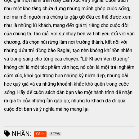
độc giả một hành trình đầy cảm xúc và ý nghĩa. Cuốn sách
như một kho tàng chứa đựng những mảnh ghép cuộc sống,
nơi mà mỗi người mà chúng ta gặp gỡ đều có thể được xem
như là những lữ khách, mang đến giá trị riêng cho cuộc đời
của chúng ta. Tác giả, với sự nhạy bén và tình yêu đối với văn
chương, đã chọn núi rừng làm nơi trưởng thành, kết nối với
những đứa trẻ đồng bào Raglai, tạo nên không khí hồn nhiên
và trong sáng cho từng câu chuyện. “Lữ Khách Ven Đường”
không chỉ là một tác phẩm văn học; nó còn là một trải nghiệm
cảm xúc, khơi gợi trong bạn những kỷ niệm đẹp, những bài
học quý giá và cả những khoảnh khắc khó quên trong cuộc
sống. Hãy để cuốn sách dẫn bạn vào một hành trình để nhận
ra giá trị của những lần gặp gỡ, những lữ khách đã đi qua
cuộc đời bạn và ý nghĩa mà họ mang lại.
NHÃN:
Sách
30798