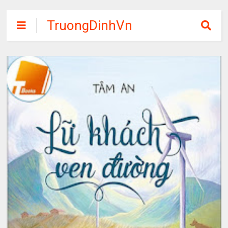
TruongDinhVn
Chia sẽ ebook,
các khóa học,
phần mềm học
tập miễn phí