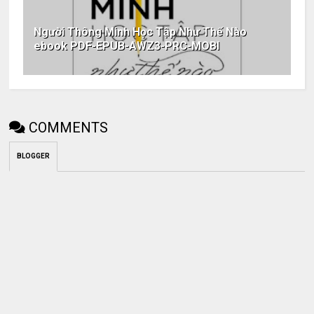
Người Thông Minh Học Tập Như Thế Nào
ebook PDF-EPUB-AWZ3-PRC-MOBI
COMMENTS
BLOGGER