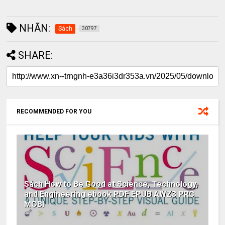
NHÃN:
Sách
30797
SHARE:
RECOMMENDED FOR YOU
Sách How to Be Good at Science, Technology,
and Engineering ebook PDF EPUB AWZ3 PRC
MOBI