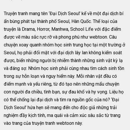
Truyện tranh mang tên ‘Đại Dịch Seoul’ kể về một đại dịch bí
ẩn bùng phát tại thành phố Seoul, Hàn Quốc. Thể loại của
truyện là Drama, Horror, Manhwa, School Life với đặc điểm
được vẽ màu sắc rực rỡ và phong phú như webtoon. Câu
chuyện xoay quanh nhóm học sinh trung học tại một trường ở
Seoul, họ phải đối mặt với đại dịch lây lan không kiểm soát
được, biến những người bị nhiễm thành những sinh vật kỳ lạ
và đáng sợ. Nhóm học sinh phải cùng nhau tìm cách sinh tồn
trong sự hỗn loạn và nguy hiểm này. Mỗi nhân vật đều có
điểm mạnh và yếu riêng, từ đó tạo nên những mẩu chuyện
con người đa chiều, tình bạn, sự đau khổ và hy vọng. Liệu họ
có thể chống lại đại dịch và tìm ra nguồn gốc của nó? ‘Đại
Dịch Seoul’ hứa hẹn sẽ mang đến cho độc giả những trải
nghiệm đầy kịch tính, ma quái và cảm xúc sâu sắc từ trang
vào trang của truyện tranh webtoon này.