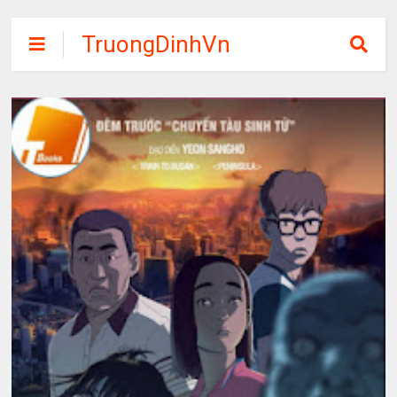
TruongDinhVn
Chia sẽ ebook,
các khóa học,
phần mềm học
tập miễn phí