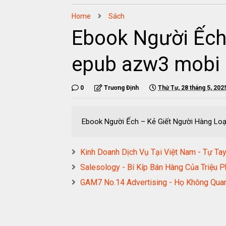
Home
Sách
Ebook Người Ếch
epub azw3 mobi
0
Trương Định
Thứ Tư, 28 tháng 5, 202
Ebook Người Ếch – Kẻ Giết Người Hàng Lo
Kinh Doanh Dịch Vụ Tại Việt Nam - Tự 
Salesology - Bí Kíp Bán Hàng Của Tri
GAM7 No.14 Advertising - Họ Không Q