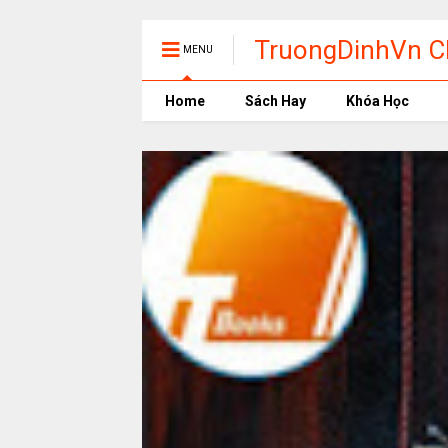
TruongDinhVn Ch
MENU
phần mềm học t
Home
Sách Hay
Khóa Học