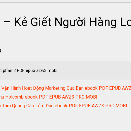
 – Kẻ Giết Người Hàng L
5
ạt phần 2 PDF epub azw3 mobi
Tay Vận Hành Hoạt Động Marketing Của Bạn ebook PDF EPUB A
ệu Phú Holcomb ebook PDF EPUB AWZ3 PRC MOBI
uan Tâm Quảng Cáo Lắm Đâu ebook PDF EPUB AWZ3 PRC MOBI