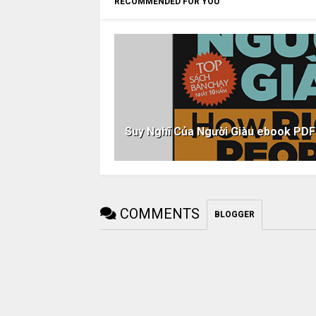
RECOMMENDED FOR YOU
Suy Nghĩ Của Người Giàu ebook P
COMMENTS
BLOGGER