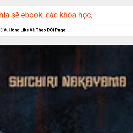
ia sẽ ebook, các khóa học,
ập miễn phí
Vui lòng Like Và Theo DÕi Page