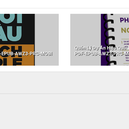
Quản Lý Dự Án Hiệu Quả
DF-EPUB-AWZ3-PRC-MOBI
PDF-EPUB-AWZ3-PRC-M