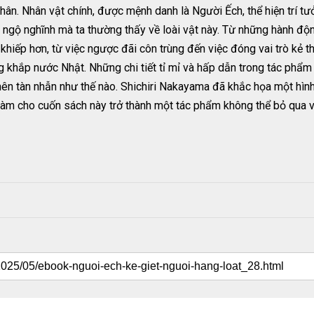
 nhân. Nhân vật chính, được mệnh danh là Người Ếch, thể hiện trí 
 ngộ nghĩnh mà ta thường thấy về loài vật này. Từ những hành độ
iếp hơn, từ việc ngược đãi côn trùng đến việc đóng vai trò kẻ th
ng khắp nước Nhật. Những chi tiết tỉ mỉ và hấp dẫn trong tác phẩ
nên tàn nhẫn như thế nào. Shichiri Nakayama đã khắc họa một hì
 làm cho cuốn sách này trở thành một tác phẩm không thể bỏ qua với