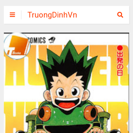
TruongDinhVn
Chia sẽ ebook,
các khóa học,
phần mềm học
tập miễn phí