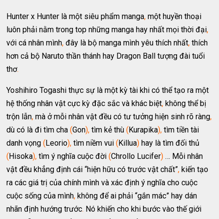
Hunter x Hunter là một siêu phẩm manga
,
một huyền thoại
luôn phải nằm trong top những manga hay nhất mọi thời đại
,
với cá nhân mình
,
đây là bộ manga mình yêu thích nhất
,
thích
hơn cả bộ Naruto thần thánh hay Dragon Ball tượng đài tuổi
thơ
.
Yoshihiro Togashi thực sự là một kỳ tài khi có thể tạo ra một
hệ thống nhân vật cực kỳ đặc sắc và khác biệt
,
không thể bị
trộn lẫn
,
mà ở mỗi nhân vật đều có tư tưởng hiện sinh rõ ràng
,
dù có là đi tìm cha
(
Gon
)
,
tìm kẻ thù
(
Kurapika
)
,
tìm tiền tài
danh vọng
(
Leorio
)
,
tìm niềm vui
(
Killua
)
hay là tìm đối thủ
(
Hisoka
)
,
tìm ý nghĩa cuộc đời
(
Chrollo Lucifer
)
… Mỗi nhân
vật đều khẳng định cái “hiện hữu có trước vật chất”
,
kiến tạo
ra các giá trị của chính mình và xác định ý nghĩa cho cuộc
cuộc sống của mình
,
không để ai phải “gắn mác” hay dán
nhãn định hướng trước
.
Nó khiến cho khi bước vào thế giới