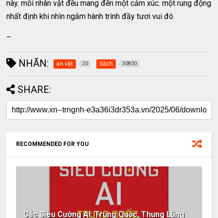
này
,
mỗi nhân vật đều mang đến một cảm xúc
,
một rung động
nhất định khi nhìn ngắm hành trình đầy tươi vui đó
.
–
NHÃN:
ăn vặt
Sách
20
30800
SHARE:
RECOMMENDED FOR YOU
Các Siêu Cường AI: Trung Quốc, Thung Lũng