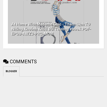
At Home With Madame Chic - Thanh Lịch Từ
Những Khoảnh Khắc Đời Thường ebook PDF-
EPUB-AWZ3-PRC-MOBI
COMMENTS
BLOGGER