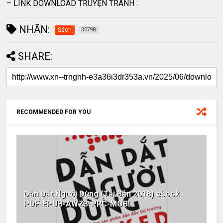
– LINK DOWNLOAD TRUYỆN TRANH :
NHÃN:
Sách
30798
SHARE:
RECOMMENDED FOR YOU
Dẫn Dắt Người Dùng (Tái Bản 2018) ebook
PDF-EPUB-AWZ3-PRC-MOBI