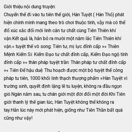
Giới thiệu nội dung truyện:
Chuyển thế đi vào tu tiên thế giới, Hàn Tuyệt ( Hàn Thỏ) phát
hiện chính mình mang theo trò chơi thuộc tính, vậy mà có thể
đổ xúc xắc đổi mới linh căn tư chất cùng Tiên Thiên khí
vận.Kết quả là, hắn bỏ ra mười một năm lắc Tiên Thiên khí
vận.« tuyệt thế vô song: Tiên tư, mị lực đỉnh cấp »« Thiên
Mệnh Kiếm Si: Kiếm Đạo tư chất đỉnh cấp, Kiếm Đạo ngộ tính
đỉnh cấp »« thân pháp tuyệt trần: Thân pháp tư chất đỉnh cấp
»« Tiên Đế hậu duệ: Thu hoạch được một bộ tuyệt thế công
pháp tu tiên, 1000 khối linh thạch thượng phẩm »Hàn Tuyệt vì
trường sinh, quyết định lặng lẽ tu luyện, không ra đầu ngọn
gió.Ngàn năm sau, tu chân giới một đời đổi một đời.Khi Tiên
giới thanh lý thế gian lúc, Hàn Tuyệt không thể không ra
tay.Hắn lúc này mới phát hiện, giống như Tiên Thần bất quá
cũng như vậy!