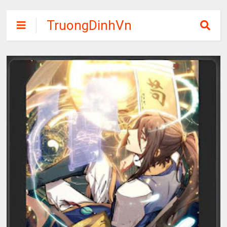
TruongDinhVn
Chia sẽ ebook,
các khóa học,
phần mềm học
tập miễn phí