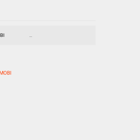
g MOBI ...
-MOBI