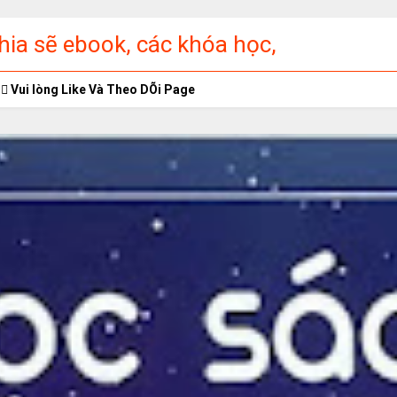
ia sẽ ebook, các khóa học,
ập miễn phí
Vui lòng Like Và Theo DÕi Page