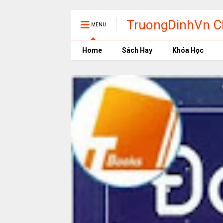
TruongDinhVn Ch
MENU
phần mềm học t
Home
Sách Hay
Khóa Học