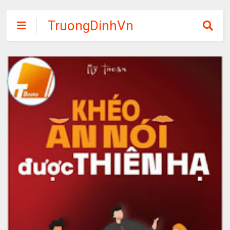
TruongDinhVn
Chia sẽ ebook,
các khóa học,
phần mềm học
tập miễn phí