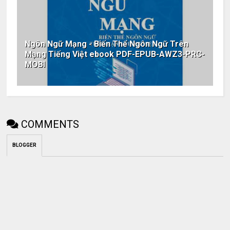
Ngôn Ngữ Mạng - Biến Thể Ngôn Ngữ Trên
Mạng Tiếng Việt ebook PDF-EPUB-AWZ3-PRC-
MOBI
COMMENTS
BLOGGER