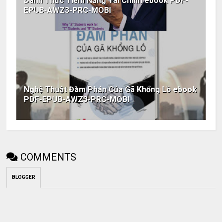
Đánh Thức Tiềm Năng Tài Chính ebook PDF-
EPUB-AWZ3-PRC-MOBI
Nghệ Thuật Đàm Phán Của Gã Khổng Lồ ebook
PDF-EPUB-AWZ3-PRC-MOBI
COMMENTS
BLOGGER