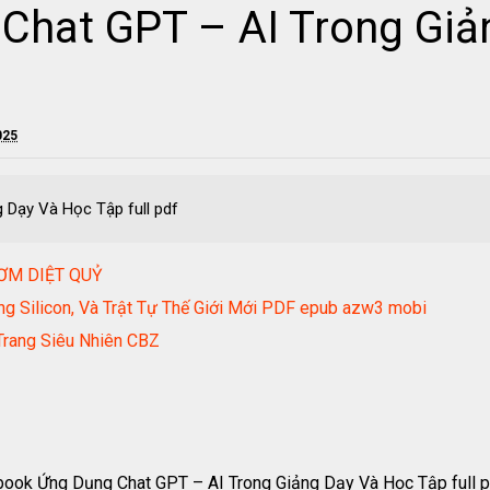
Chat GPT – AI Trong Giả
025
 Dạy Và Học Tập full pdf
ƠM DIỆT QUỶ
ng Silicon, Và Trật Tự Thế Giới Mới PDF epub azw3 mobi
Trang Siêu Nhiên CBZ
book Ứng Dụng Chat GPT – AI Trong Giảng Dạy Và Học Tập full p