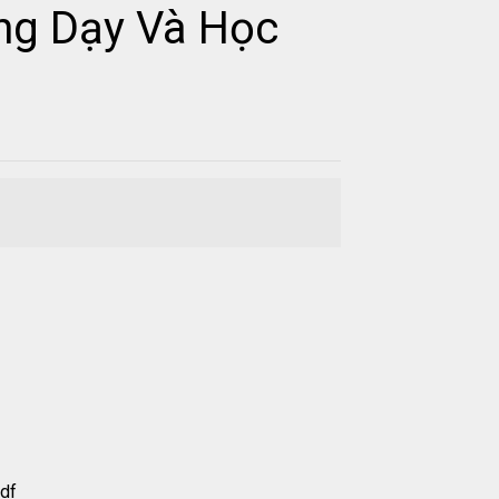
ng Dạy Và Học
df