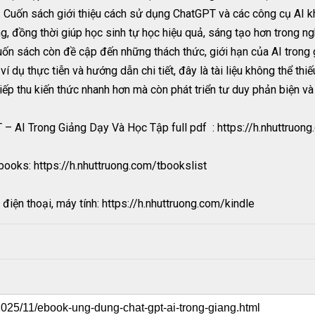
 Cuốn sách giới thiệu cách sử dụng ChatGPT và các công cụ AI khá
ng, đồng thời giúp học sinh tự học hiệu quả, sáng tạo hơn trong n
ốn sách còn đề cập đến những thách thức, giới hạn của AI trong 
 ví dụ thực tiễn và hướng dẫn chi tiết, đây là tài liệu không thể th
iếp thu kiến thức nhanh hơn mà còn phát triển tư duy phản biện và 
 AI Trong Giảng Dạy Và Học Tập full pdf : https://h.nhuttruon
books: https://h.nhuttruong.com/tbookslist
điện thoại, máy tính: https://h.nhuttruong.com/kindle