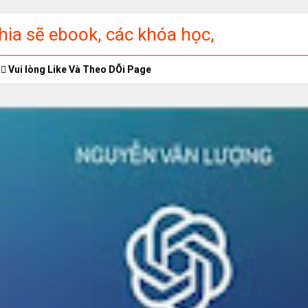
ia sẽ ebook, các khóa học,
ập miễn phí
Vui lòng Like Và Theo DÕi Page