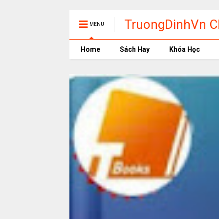
TruongDinhVn Ch
MENU
phần mềm học t
Home
Sách Hay
Khóa Học