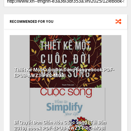
RECOMMENDED FOR YOU
Thiết Kế Một Cuộc Đời Đáng Sống ebook PDF-
EPUB-AWZ3-PRC-MOBI
Bí Quyết Đơn Giản Hóa Cuộc Sống (Tái Bản
2019) ebook PDF-EPUB-AWZ3-PRC-MOBI