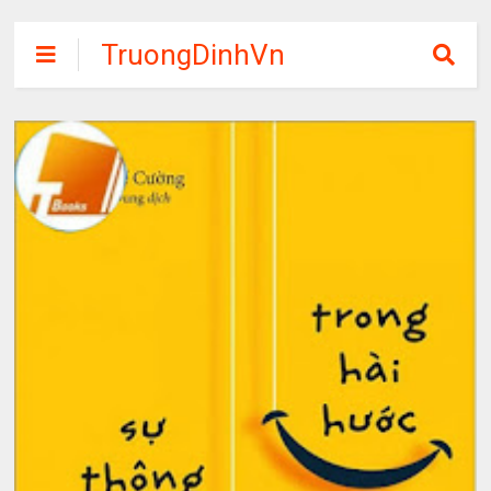
TruongDinhVn
Chia sẽ ebook,
các khóa học,
phần mềm học
tập miễn phí