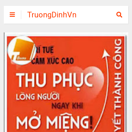
TruongDinhVn
Chia sẽ ebook,
các khóa học,
phần mềm học
tập miễn phí