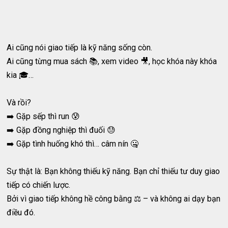
Ai cũng nói giao tiếp là kỹ năng sống còn.
Ai cũng từng mua sách 📚, xem video 🎥, học khóa này khóa
kia 🎓…
Và rồi?
➡️ Gặp sếp thì run 😰
➡️ Gặp đồng nghiệp thì đuối 😓
➡️ Gặp tình huống khó thì… câm nín 🤐
Sự thật là: Bạn không thiếu kỹ năng. Bạn chỉ thiếu tư duy giao
tiếp có chiến lược.
Bởi vì giao tiếp không hề công bằng ⚖️ – và không ai dạy bạn
điều đó.