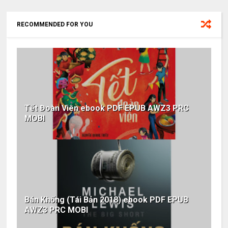
RECOMMENDED FOR YOU
Tết Đoàn Viên ebook PDF EPUB AWZ3 PRC
MOBI
Bán Khống (Tái Bản 2018) ebook PDF EPUB
AWZ3 PRC MOBI