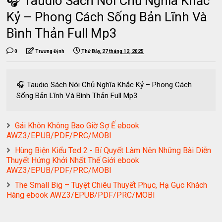
🎧 Taudio Sách Nói Chủ Nghĩa Khắc
Kỷ – Phong Cách Sống Bản Lĩnh Và
Bình Thản Full Mp3
0
Trương Định
Thứ Bảy, 27 tháng 12, 2025
🎧 Taudio Sách Nói Chủ Nghĩa Khắc Kỷ – Phong Cách
Sống Bản Lĩnh Và Bình Thản Full Mp3
Gái Khôn Không Bao Giờ Sợ Ế ebook
AWZ3/EPUB/PDF/PRC/MOBI
Hùng Biện Kiểu Ted 2 - Bí Quyết Làm Nên Những Bài Diễn
Thuyết Hứng Khởi Nhất Thế Giới ebook
AWZ3/EPUB/PDF/PRC/MOBI
The Small Big – Tuyệt Chiêu Thuyết Phục, Hạ Gục Khách
Hàng ebook AWZ3/EPUB/PDF/PRC/MOBI