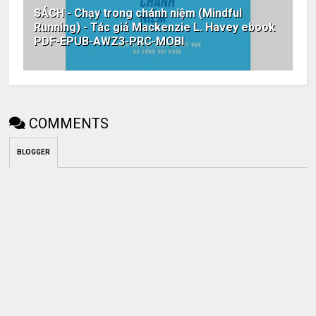
SÁCH - Chạy trong chánh niệm (Mindful
Running) - Tác giả Mackenzie L. Havey ebook
PDF-EPUB-AWZ3-PRC-MOBI
COMMENTS
BLOGGER