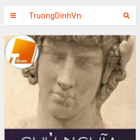
TruongDinhVn
Chia sẽ ebook,
các khóa học,
phần mềm học
tập miễn phí